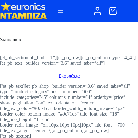
Μετάβαση
στο
Καλάθι
περιεχόμενο
Αγορών
Σκουπάκια
[et_pb_section bb_built=”1″][et_pb_row][et_pb_column type=”4_4″]
[et_pb_text _builder_version=”3.6″ saved_tabs=”all”]
Σκουπάκια
[/et_pb_text][et_pb_shop _builder_version=”3.6″ saved_tabs=”all”
type=”product_category” posts_number=”900″
include_categories=”45″ columns_number=”4″ orderby=”price”
show_pagination=”on” text_orientation=”center”
title_text_color=”#0c71c3″ border_width_bottom_image=”4px”
border_color_bottom_image=”#0c71c3″ title_font_size=”18″
title_line_height=”1.1em”
border_radii_image=”on|10px|10px|10px|10px” title_font=”|700|||||||”
title_text_align=”center” /][/et_pb_column][/et_pb_row]
[/et_pb_section]