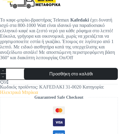
Το καφε-μπρίκι-βραστήρας Telemax
Kafedaki
έχει δυνατή
ισχύ στα 800-1000 Watt είναι ιδανικό για παραδοσιακό
ελληνικό καφέ και ζεστό νερό για κάθε ρόφημα στο λεπτό!
Εύκολα, γρήγορα και οικονομικά, χωρίς να χρειάζεται να
χρησιμοποιείτε εστία ή γκαζάκι. Έτοιμος σε λιγότερο από 1
λεπτό. Με ειδικό αισθητήρα κατά της υπερχείλισης και
ανοξείδωτο ατσάλι! Με αποσπώμενη περιστρεφόμενη βάση
360° και διακόπτη λειτουργίας On/Off
Ηλεκτρικό
Προσθήκη στο καλάθι
Μπρίκι
Telemax
Kafedaki
Κωδικός προϊόντος:
KAFEDAKI 31-0020
Κατηγορία:
ποσότητα
Ηλεκτρικά Μπρίκια
Guaranteed Safe Checkout