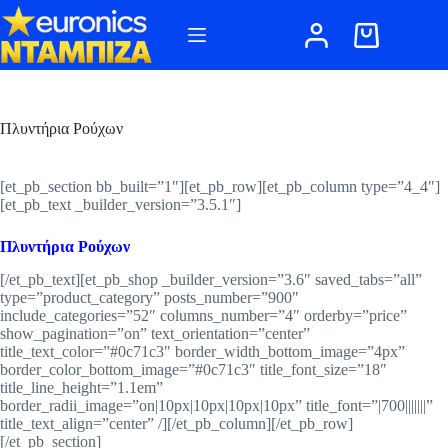
Μετάβαση
στο
Καλάθι
περιεχόμενο
Αγορών
Πλυντήρια Ρούχων
[et_pb_section bb_built=”1″][et_pb_row][et_pb_column type=”4_4″]
[et_pb_text _builder_version=”3.5.1″]
Πλυντήρια Ρούχων
[/et_pb_text][et_pb_shop _builder_version=”3.6″ saved_tabs=”all”
type=”product_category” posts_number=”900″
include_categories=”52″ columns_number=”4″ orderby=”price”
show_pagination=”on” text_orientation=”center”
title_text_color=”#0c71c3″ border_width_bottom_image=”4px”
border_color_bottom_image=”#0c71c3″ title_font_size=”18″
title_line_height=”1.1em”
border_radii_image=”on|10px|10px|10px|10px” title_font=”|700|||||||”
title_text_align=”center” /][/et_pb_column][/et_pb_row]
[/et_pb_section]