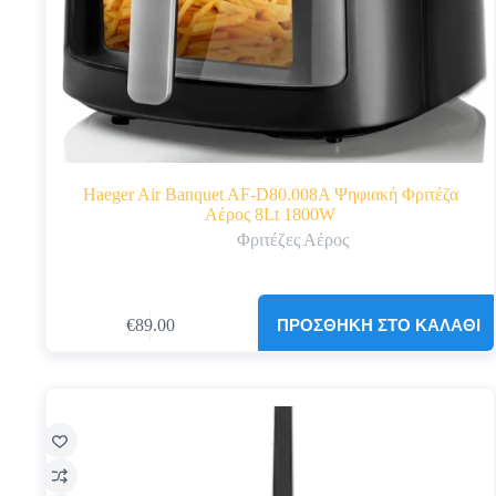
Haeger Air Banquet AF-D80.008A Ψηφιακή Φριτέζα
Αέρος 8Lt 1800W
Φριτέζες Αέρος
ΠΡΟΣΘΉΚΗ ΣΤΟ ΚΑΛΆΘΙ
€
89.00