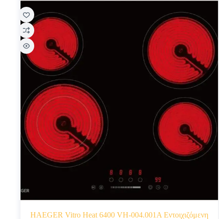
HAEGER Vitro Heat 6400 VH-004.001A Εντοιχιζόμενη