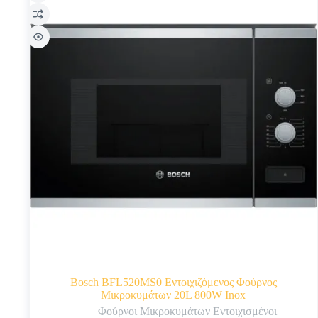
Bosch BFL520MS0 Εντοιχιζόμενος Φούρνος
Μικροκυμάτων 20L 800W Inox
Φούρνοι Μικροκυμάτων Εντοιχισμένοι