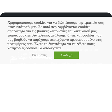
Χρησιμοποιούμε cookies για να βελτιώσουμε την εμπειρία σας
Ασφαλείς Πληρωμές
στον ιστότοπό μας. Σε αυτά περιλαμβάνονται cookies
Με την ασφάλεια που δίνει η τράπεζα Πειραιώς
απαραίτητα για τις βασικές λειτουργίες του δικτυακού μας
Δωρεάν Μεταφορικά
τόπου, cookies στατιστικής ανάλυσης, όπως και cookies που
μας βοηθούν να παρέχουμε περιεχόμενο προσαρμοσμένο στις
Δωρεάν Μεταφορικά σε πολλές περιπτώσεις
προτιμήσεις σας. Έχετε τη δυνατότητα να επιλέξετε ποιες
Support
κατηγορίες cookies θα αποδεχτείτε..
Είμαστε στην διάθεσή σας για να λύσουμε απορείες για
ότι χρειάζεστε
Ρυθμίσεις
Αποδοχή
Δώρα & Εκπτώσεις
Στο κατάστημα μας θα βρείτε πολλά προιόντα σε έκπτωση
Διεύθυνση:
Αμύνταιο, Ανδρέα Παπανδρέου 21, ΤΚ: 53200
Ωράριο Λειτουργίας: