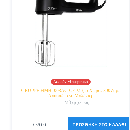
Δωρεάν Μεταφορικά
GRUPPE HMH1008AC-CE Μίξερ Χειρός 800W με
Αποσπώμενο Μπλέντερ
Μίξερ χειρός
ΠΡΟΣΘΉΚΗ ΣΤΟ ΚΑΛΆΘΙ
€
39.00