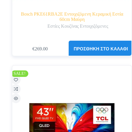
Bosch PKE61RBA2E Εντοιχιζόμενη Κεραμική Εστία
60cm Μαύρη
Εστίες Κουζίνας Εντοιχιζόμενες
ΠΡΟΣΘΉΚΗ ΣΤΟ ΚΑΛΆΘΙ
€
269.00
Original
Η
price
τρέχουσα
was:
τιμή
€289.00.
είναι:
€269.00.
SALE!