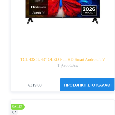
TCL 43S5L 43″ QLED Full HD Smart Android TV
Τηλεοράσεις
ΠΡΟΣΘΉΚΗ ΣΤΟ ΚΑΛΆΘΙ
€
319.00
Original
Η
price
τρέχουσα
was:
τιμή
€349.00.
είναι:
€319.00.
SALE!