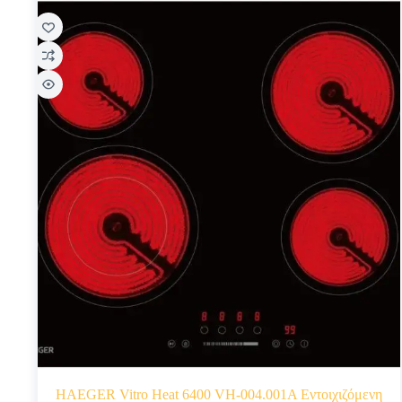
HAEGER Vitro Heat 6400 VH-004.001A Εντοιχιζόμενη