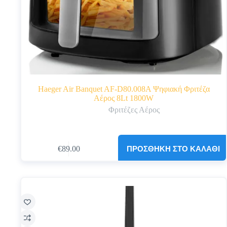
Haeger Air Banquet AF-D80.008A Ψηφιακή Φριτέζα
Αέρος 8Lt 1800W
Φριτέζες Αέρος
ΠΡΟΣΘΉΚΗ ΣΤΟ ΚΑΛΆΘΙ
€
89.00