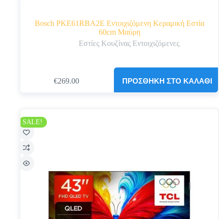
Bosch PKE61RBA2E Εντοιχιζόμενη Κεραμική Εστία
60cm Μαύρη
Εστίες Κουζίνας Εντοιχιζόμενες
ΠΡΟΣΘΉΚΗ ΣΤΟ ΚΑΛΆΘΙ
€
269.00
Original
Η
price
τρέχουσα
was:
τιμή
€289.00.
είναι:
€269.00.
SALE!