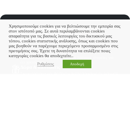
Χρησιμοποιούμε cookies για να βελτιώσουμε την εμπειρία σας
Ασφαλείς Πληρωμές
στον ιστότοπό μας. Σε αυτά περιλαμβάνονται cookies
Με την ασφάλεια που δίνει η τράπεζα Πειραιώς
απαραίτητα για τις βασικές λειτουργίες του δικτυακού μας
Δωρεάν Μεταφορικά
τόπου, cookies στατιστικής ανάλυσης, όπως και cookies που
μας βοηθούν να παρέχουμε περιεχόμενο προσαρμοσμένο στις
Δωρεάν Μεταφορικά σε πολλές περιπτώσεις
προτιμήσεις σας. Έχετε τη δυνατότητα να επιλέξετε ποιες
Support
κατηγορίες cookies θα αποδεχτείτε..
Είμαστε στην διάθεσή σας για να λύσουμε απορείες για
ότι χρειάζεστε
Ρυθμίσεις
Αποδοχή
Δώρα & Εκπτώσεις
Στο κατάστημα μας θα βρείτε πολλά προιόντα σε έκπτωση
Διεύθυνση:
Αμύνταιο, Ανδρέα Παπανδρέου 21, ΤΚ: 53200
Ωράριο Λειτουργίας: