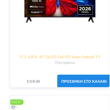
TCL 43S5L 43″ QLED Full HD Smart Android TV
Τηλεοράσεις
ΠΡΟΣΘΉΚΗ ΣΤΟ ΚΑΛΆΘΙ
€
319.00
Original
Η
price
τρέχουσα
was:
τιμή
€349.00.
είναι:
€319.00.
SALE!