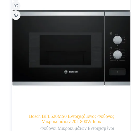
Bosch BFL520MS0 Εντοιχιζόμενος Φούρνος
Μικροκυμάτων 20L 800W Inox
Φούρνοι Μικροκυμάτων Εντοιχισμένοι