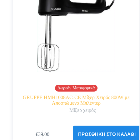
Δωρεάν Μεταφορικά
GRUPPE HMH1008AC-CE Μίξερ Χειρός 800W με
Αποσπώμενο Μπλέντερ
Μίξερ χειρός
ΠΡΟΣΘΉΚΗ ΣΤΟ ΚΑΛΆΘΙ
€
39.00