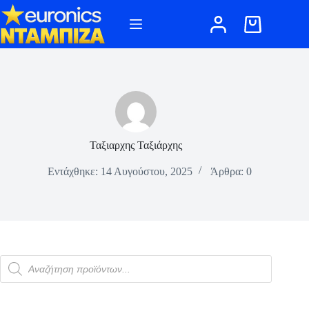
Μετάβαση
στο
Καλάθι
περιεχόμενο
Αγορών
Ταξιαρχης Ταξιάρχης
Εντάχθηκε: 14 Αυγούστου, 2025
Άρθρα: 0
Αναζήτηση
προϊόντων