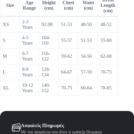
Age
Height
Chest
Waist
Size
Length
Range
(cm)
(cm)
(cm)
(cm)
2-3
XS
92-98
51-53
48-50
48-52
Years
4-5
104-
S
55-57
51-53
55-60
Years
110
6-7
116-
M
59-62
54-56
62-68
Years
122
8-9
128-
L
64-67
57-59
70-75
Years
134
10-12
140-
XL
70-75
60-64
78-85
Years
152
Ασφαλείς Πληρωμές
Με την ασφάλεια που δίνει η τράπεζα Πειραιώς