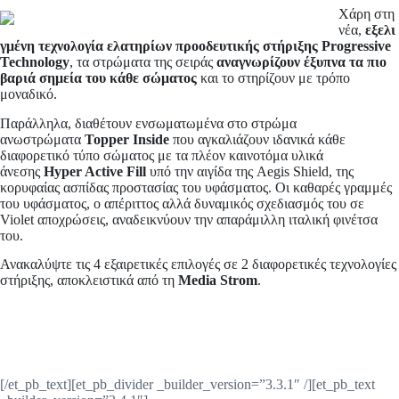
Χάρη στη
νέα,
εξελι
γμένη τεχνολογία ελατηρίων προοδευτικής στήριξης
Progressive
Technology
, τα στρώματα της σειράς
αναγνωρίζουν έξυπνα τα πιο
βαριά σημεία του κάθε σώματος
και το στηρίζουν με τρόπο
μοναδικό.
Παράλληλα, διαθέτουν ενσωματωμένα στο στρώμα
ανωστρώματα
Topper Inside
που αγκαλιάζουν ιδανικά κάθε
διαφορετικό τύπο σώματος με τα πλέον καινοτόμα υλικά
άνεσης
Hyper Active Fill
υπό την αιγίδα της Aegis Shield, της
κορυφαίας ασπίδας προστασίας του υφάσματος. Οι καθαρές γραμμές
του υφάσματος, ο απέριττος αλλά δυναμικός σχεδιασμός του σε
Violet αποχρώσεις, αναδεικνύουν την απαράμιλλη ιταλική φινέτσα
του.
Ανακαλύψτε τις 4 εξαιρετικές επιλογές σε 2 διαφορετικές τεχνολογίες
στήριξης, αποκλειστικά από τη
Media Strom
.
[/et_pb_text][et_pb_divider _builder_version=”3.3.1″ /][et_pb_text