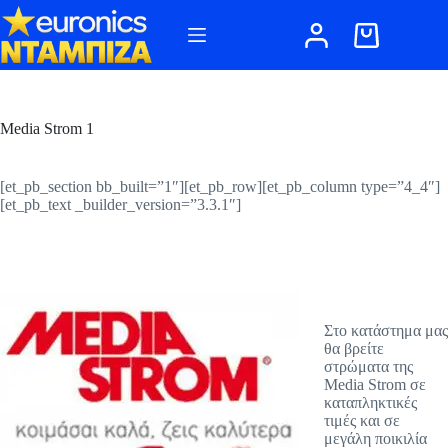
Μετάβαση
στο
Καλάθι
περιεχόμενο
Αγορών
Media Strom 1
[et_pb_section bb_built=”1″][et_pb_row][et_pb_column type=”4_4″]
[et_pb_text _builder_version=”3.3.1″]
Στο κατάστημα μας
θα βρείτε
στρώματα της
Media Strom σε
καταπληκτικές
τιμές και σε
μεγάλη ποικιλία