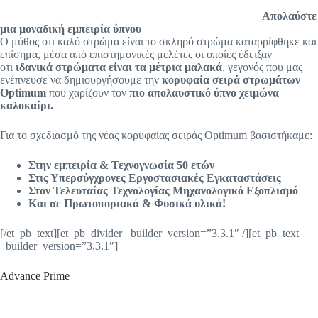
Απολαύστε
µια µοναδική εµπειρία ύπνου
Ο μύθος οτι καλό στρώμα είναι το σκληρό στρώμα καταρρίφθηκε και
επίσημα, μέσα από επιστημονικές μελέτες οι οποίες έδειξαν
οτι
ιδανικά στρώματα είναι τα μέτρια μαλακά
, γεγονός που μας
ενέπνευσε να δημιουργήσουμε την
κορυφαία σειρά στρωμάτων
Optimum
που χαρίζουν τον
πιο απολαυστικό ύπνο χειμώνα
καλοκαίρι.
Για το σχεδιασμό της νέας κορυφαίας σειράς Optimum βασιστήκαμε:
Στην εμπειρία & Τεχνογνωσία 50 ετών
Στις Υπερσύγχρονες Εργοστασιακές Εγκαταστάσεις
Στον Τελευταίας Τεχνολογίας Μηχανολογικό Εξοπλισμό
Και σε Πρωτοποριακά & Φυσικά υλικά!
[/et_pb_text][et_pb_divider _builder_version=”3.3.1″ /][et_pb_text
_builder_version=”3.3.1″]
Advance Prime