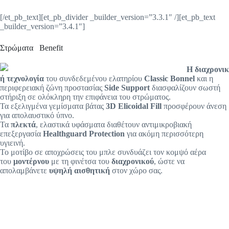
[/et_pb_text][et_pb_divider _builder_version=”3.3.1″ /][et_pb_text
_builder_version=”3.4.1″]
Στρώματα Benefit
Η
διαχρονικ
ή τεχνολογία
του συνδεδεμένου ελατηρίου
Classic Bonnel
και η
περιφερειακή ζώνη προστασίας
Side Support
διασφαλίζουν σωστή
στήριξη σε ολόκληρη την επιφάνεια του στρώματος.
Τα εξελιγμένα γεμίσματα βάτας
3D Elicoidal Fill
προσφέρουν άνεση
για απολαυστικό ύπνο.
Τα
πλεκτά
, ελαστικά υφάσματα διαθέτουν αντιμικροβιακή
επεξεργασία
Healthguard Protection
για ακόμη περισσότερη
υγιεινή.
Το μοτίβο σε αποχρώσεις του μπλε συνδυάζει τον κομψό αέρα
του
μοντέρνου
με τη φινέτσα του
διαχρονικού
, ώστε να
απολαμβάνετε
υψηλή αισθητική
στον χώρο σας.