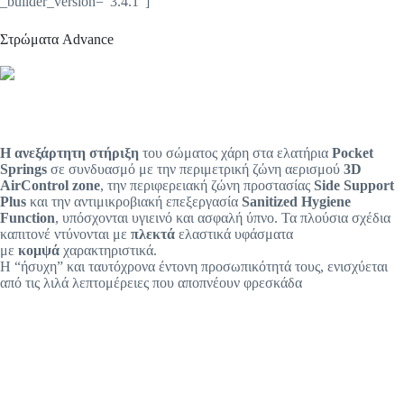
_builder_version=”3.4.1″]
Στρώματα Advance
Η ανεξάρτητη στήριξη
του σώματος χάρη στα ελατήρια
Pocket
Springs
σε συνδυασμό με την περιμετρική ζώνη αερισμού
3D
AirControl zone
, την περιφερειακή ζώνη προστασίας
Side Support
Plus
και την αντιμικροβιακή επεξεργασία
Sanitized Hygiene
Function
, υπόσχονται υγιεινό και ασφαλή ύπνο. Τα πλούσια σχέδια
καπιτονέ ντύνονται με
πλεκτά
ελαστικά υφάσματα
με
κομψά
χαρακτηριστικά.
Η “ήσυχη” και ταυτόχρονα έντονη προσωπικότητά τους, ενισχύεται
από τις λιλά λεπτομέρειες που αποπνέουν φρεσκάδα