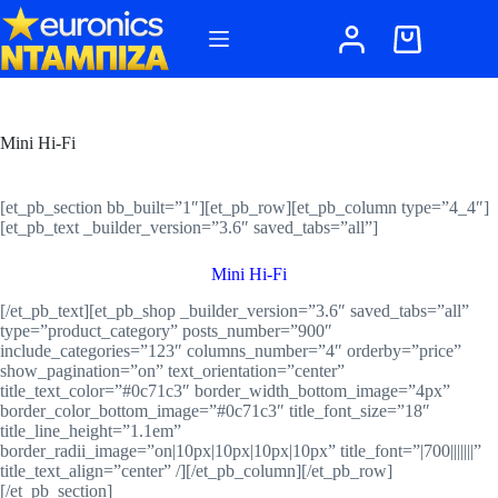
Μετάβαση
στο
Καλάθι
περιεχόμενο
Αγορών
Mini Hi-Fi
[et_pb_section bb_built=”1″][et_pb_row][et_pb_column type=”4_4″]
[et_pb_text _builder_version=”3.6″ saved_tabs=”all”]
Mini Hi-Fi
[/et_pb_text][et_pb_shop _builder_version=”3.6″ saved_tabs=”all”
type=”product_category” posts_number=”900″
include_categories=”123″ columns_number=”4″ orderby=”price”
show_pagination=”on” text_orientation=”center”
title_text_color=”#0c71c3″ border_width_bottom_image=”4px”
border_color_bottom_image=”#0c71c3″ title_font_size=”18″
title_line_height=”1.1em”
border_radii_image=”on|10px|10px|10px|10px” title_font=”|700|||||||”
title_text_align=”center” /][/et_pb_column][/et_pb_row]
[/et_pb_section]