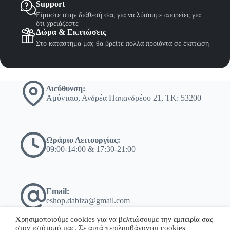
σελίδα
Support
του
Είμαστε στην διάθεσή σας για να λύσουμε απορείες για
προϊόντος
ότι χρειάζεστε
Δώρα & Εκπτώσεις
Στο κατάστημα μας θα βρείτε πολλά προιόντα σε έκπτωση
Διεύθυνση:
Αμύνταιο, Ανδρέα Παπανδρέου 21, ΤΚ: 53200
Ωράριο Λειτουργίας:
09:00-14:00 & 17:30-21:00
Email:
eshop.dabiza@gmail.com
Χρησιμοποιούμε cookies για να βελτιώσουμε την εμπειρία σας
στον ιστότοπό μας. Σε αυτά περιλαμβάνονται cookies