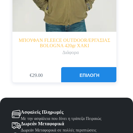
ΜΠΟΥΦΑΝ FLEECE OUTDOOR/ΕΡΓΑΣΙΑΣ
BOLOGNA 420gr ΧΑΚΙ
Διάφορα
Αυτό
ΕΠΙΛΟΓΉ
€
29.00
το
προϊόν
έχει
πολλαπλές
παραλλαγές.
Οι
επιλογές
Ασφαλείς Πληρωμές
μπορούν
να
Με την ασφάλεια που δίνει η τράπεζα Πειραιώς
Δωρεάν Μεταφορικά
επιλεγούν
στη
Δωρεάν Μεταφορικά σε πολλές περιπτώσεις