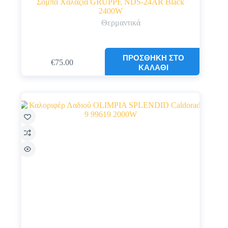
Σόμπα Χαλαζία GRUPPE NDS-24AR Black
2400W
Θερμαντικά
ΠΡΟΣΘΉΚΗ ΣΤΟ
€
75.00
ΚΑΛΆΘΙ