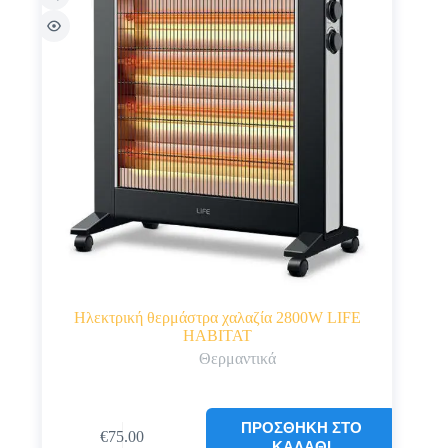
Ηλεκτρική θερμάστρα χαλαζία 2800W LIFE
HABITAT
Θερμαντικά
ΠΡΟΣΘΉΚΗ ΣΤΟ
€
75.00
ΚΑΛΆΘΙ