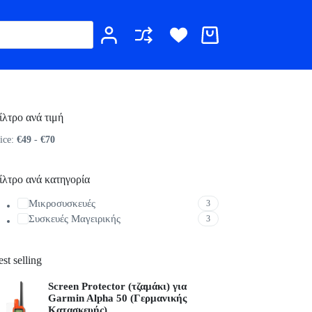
Καλάθι
Αγορών
ίλτρο ανά τιμή
ice:
€49
-
€70
ίλτρο ανά κατηγορία
Μικροσυσκευές
3
Συσκευές Μαγειρικής
3
st selling
Screen Protector (τζαμάκι) για
Garmin Alpha 50 (Γερμανικής
Κατασκευής)