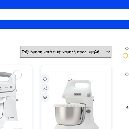
Φ
Pr
Φ
Be