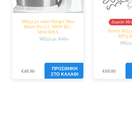
Μίξερ με κάδο Haeger Max
Δωρεάν Μετ
Mixer Pro 2 L 500W BL-
Bosch Μίξε
5BW.009A
MFQ36
Μίξερ με Κάδο
Μίξερ
ΠΡΟΣΘΉΚΗ
€
49.90
€
69.00
ΣΤΟ ΚΑΛΆΘΙ