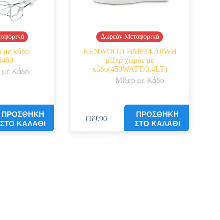
αφορικά
Δωρεάν Μεταφορικά
ρ με κάδο
KENWOOD HMP34.A0WH
460
μίξερ χειρός με
κάδο(450WATT/3,4LT)
 με Κάδο
Μίξερ με Κάδο
ΠΡΟΣΘΉΚΗ
ΠΡΟΣΘΉΚΗ
€
69.90
ΣΤΟ ΚΑΛΆΘΙ
ΣΤΟ ΚΑΛΆΘΙ