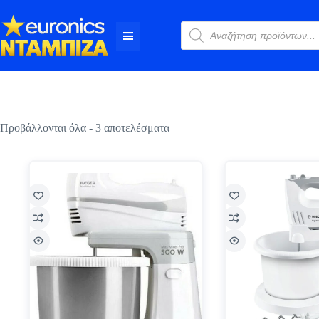
Μετάβαση
στο
Αναζήτηση
περιεχόμενο
προϊόντων
Sorted
Προβάλλονται όλα - 3 αποτελέσματα
by
price:
low
to
high