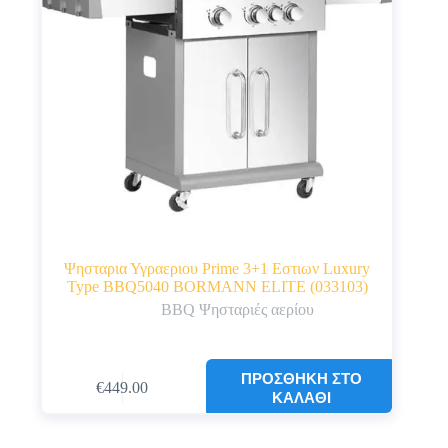
Ψησταρια Υγραεριου Prime 3+1 Εστιων Luxury
Type BBQ5040 BORMANN ELITE (033103)
BBQ Ψησταριές αερίου
ΠΡΟΣΘΉΚΗ ΣΤΟ
€
449.00
ΚΑΛΆΘΙ