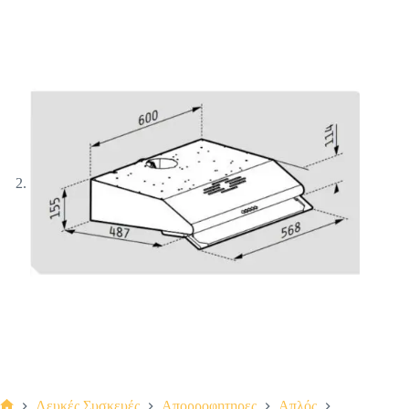
Λευκές Συσκευές
Απορροφητηρες
Απλός