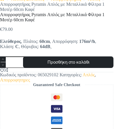
Αρχική
Απορροφητήρας Pyramis Απλός με Μεταλλικά Φίλτρα 1
σελίδα
Μοτέρ 60cm Καφέ
Απορροφητήρας Pyramis Απλός με Μεταλλικά Φίλτρα 1
Μοτέρ 60cm Καφέ
€
79.00
Ελεύθερος
, Πλάτος:
60cm
, Απορρόφηση:
176m³/h
,
Κλάση:
C
, Θόρυβος:
64dB
,
Απορροφητήρας
Προσθήκη στο καλάθι
Pyramis
Απλός
με
Κωδικός προϊόντος:
065029102
Κατηγορίες:
Απλός
,
Μεταλλικά
Απορροφητηρες
Φίλτρα
Guaranteed Safe Checkout
1
Μοτέρ
60cm
Καφέ
ποσότητα