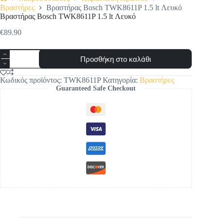
Αρχική
Βραστήρες
Βραστήρας Bosch TWK8611P 1.5 lt Λευκό
σελίδα
Βραστήρας Bosch TWK8611P 1.5 lt Λευκό
€
89.90
Βραστήρας
Προσθήκη στο καλάθι
Bosch
TWK8611P
1.5
Κωδικός προϊόντος:
TWK8611P
Κατηγορία:
Βραστήρες
lt
Guaranteed Safe Checkout
Λευκό
ποσότητα