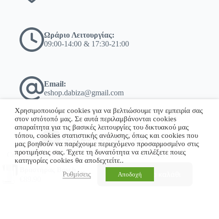
Ωράριο Λειτουργίας:
09:00-14:00 & 17:30-21:00
Email:
eshop.dabiza@gmail.com
Χρησιμοποιούμε cookies για να βελτιώσουμε την εμπειρία σας
στον ιστότοπό μας. Σε αυτά περιλαμβάνονται cookies
απαραίτητα για τις βασικές λειτουργίες του δικτυακού μας
τόπου, cookies στατιστικής ανάλυσης, όπως και cookies που
+30 23860 23775
μας βοηθούν να παρέχουμε περιεχόμενο προσαρμοσμένο στις
προτιμήσεις σας. Έχετε τη δυνατότητα να επιλέξετε ποιες
Copyright © 2026 - WordPress Theme by Σκόδρας Ηλίας
κατηγορίες cookies θα αποδεχτείτε..
Βραστήρας Bosch TWK8611P 1.5 lt Λευκό
Προσθήκη στο καλάθι
Ρυθμίσεις
Αποδοχή
€
89.90