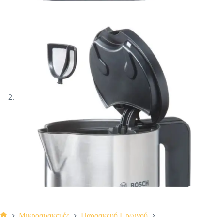
Μικροσυσκευές
Παρασκευή Πρωινού