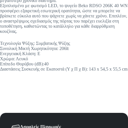
μεγαλύτερο χρονικό διάστημα.
Εξοπλισμένο με φωτισμό LED, το ψυγείο Beko RDSO 206K 40 WN
προσφέρει εξαιρετική εσωτερική ορατότητα, ώστε να μπορείτε να
βρίσκετε εύκολα αυτό που ψάχνετε χωρίς να χάνετε χρόνο. Επιπλέον,
ο αναστρέψιμος σχεδιασμός της πόρτας του παρέχει ευελιξία στη
τοποθέτηση, καθιστώντας το κατάλληλο για κάθε διαρρύθμιση
κουζίνας.
Τεχνολογία Ψύξης: Συμβατικής Ψύξης
Συνολική Μικτή Χωρητικότητα: 206lt
Ενεργειακή Κλάση: E
Χρώμα: Λευκό
Επίπεδο Θορύβου (dB):40
Διαστάσεις Συσκευής σε Εκατοστά (Υ χ Π χ Β): 143 x 54,5 x 55,5 cm
Ασφαλείς Πληρωμές