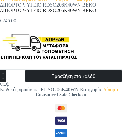
Αρχική
ΔΙΠΟΡΤΟ ΨΥΓΕΙΟ RDSO206K40WN BEKO
σελίδα
ΔΙΠΟΡΤΟ ΨΥΓΕΙΟ RDSO206K40WN BEKO
€
245.00
Original
Η
price
τρέχουσα
was:
τιμή
€259.00.
είναι:
€245.00.
ΔΙΠΟΡΤΟ
Προσθήκη στο καλάθι
ΨΥΓΕΙΟ
RDSO206K40WN
BEKO
Κωδικός προϊόντος:
RDSO206K40WN
Κατηγορία:
Δίπορτο
ποσότητα
Guaranteed Safe Checkout