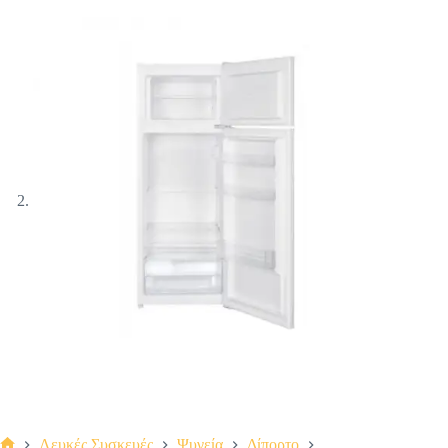
Λευκές Συσκευές
Ψυγεία
Δίπορτο