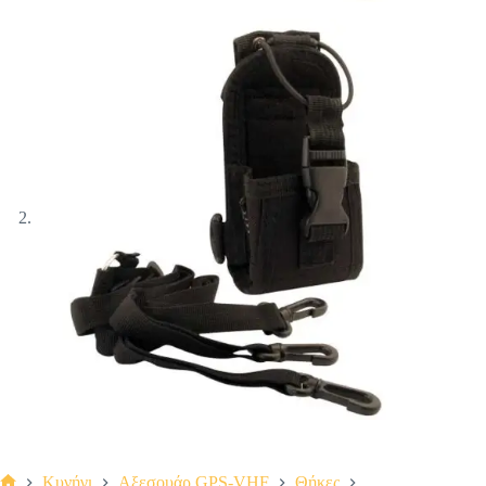
Κυνήγι
Αξεσουάρ GPS-VHF
Θήκες