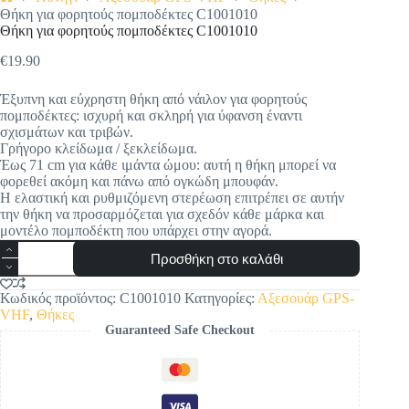
Αρχική
Θήκη για φορητούς πομποδέκτες C1001010
σελίδα
Θήκη για φορητούς πομποδέκτες C1001010
€
19.90
Έξυπνη και εύχρηστη θήκη από νάιλον για φορητούς
πομποδέκτες: ισχυρή και σκληρή για ύφανση έναντι
σχισμάτων και τριβών.
Γρήγορο κλείδωμα / ξεκλείδωμα.
Έως 71 cm για κάθε ιμάντα ώμου: αυτή η θήκη μπορεί να
φορεθεί ακόμη και πάνω από ογκώδη μπουφάν.
Η ελαστική και ρυθμιζόμενη στερέωση επιτρέπει σε αυτήν
την θήκη να προσαρμόζεται για σχεδόν κάθε μάρκα και
μοντέλο πομποδέκτη που υπάρχει στην αγορά.
Θήκη
Προσθήκη στο καλάθι
για
φορητούς
πομποδέκτες
Κωδικός προϊόντος:
C1001010
Κατηγορίες:
Αξεσουάρ GPS-
C1001010
VHF
,
Θήκες
ποσότητα
Guaranteed Safe Checkout