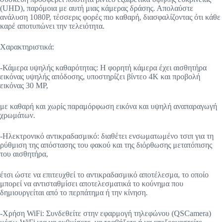
(UHD), παρόμοια με αυτή μιας κάμερας δράσης. Απολαύστε
ανάλυση 1080P, τέσσερις φορές πιο καθαρή, διασφαλίζοντας ότι κάθε
καρέ αποτυπώνει την τελειότητα.
Χαρακτηριστικά:
-Κάμερα υψηλής καθαρότητας: Η φορητή κάμερα έχει αισθητήρα
εικόνας υψηλής απόδοσης, υποστηρίζει βίντεο 4K και προβολή
εικόνας 30 MP,
με καθαρή και χωρίς παραμόρφωση εικόνα και υψηλή αναπαραγωγή
χρωμάτων.
-Ηλεκτρονικό αντικραδασμικό: διαθέτει ενσωματωμένο τσιπ για τη
ρύθμιση της απόστασης του φακού και της διόρθωσης μετατόπισης
του αισθητήρα,
έτσι ώστε να επιτευχθεί το αντικραδασμικό αποτέλεσμα, το οποίο
μπορεί να αντισταθμίσει αποτελεσματικά το κούνημα που
δημιουργείται από το περπάτημα ή την κίνηση.
-Χρήση WiFi: Συνδεθείτε στην εφαρμογή τηλεφώνου (QSCamera)