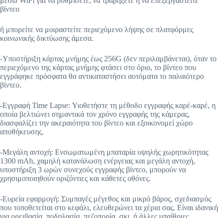
μέσω WiFi για να ρυθμίσετε, να τραβήξετε ή να επεξεργαστείτε
βίντεο
ή μπορείτε να μοιραστείτε περιεχόμενο λήψης σε πλατφόρμες
κοινωνικής δικτύωσης άμεσα.
-Υποστήριξη κάρτας μνήμης έως 256G (δεν περιλαμβάνεται), όταν το
περιεχόμενο της κάρτας μνήμης φτάσει στο όριο, το βίντεο που
εγγράφηκε πρόσφατα θα αντικαταστήσει αυτόματα το παλαιότερο
βίντεο.
-Εγγραφή Time Lapse: Υιοθετήστε τη μέθοδο εγγραφής καρέ-καρέ, η
οποία βελτιώνει σημαντικά τον χρόνο εγγραφής της κάμερας,
διασφαλίζει την ακεραιότητα του βίντεο και εξοικονομεί χώρο
αποθήκευσης.
-Μεγάλη αντοχή: Ενσωματωμένη μπαταρία υψηλής χωρητικότητας
1300 mAh, χαμηλή κατανάλωση ενέργειας και μεγάλη αντοχή,
υποστήριξη 3 ωρών συνεχούς εγγραφής βίντεο, μπορούν να
χρησιμοποιηθούν οριζόντιες και κάθετες οθόνες.
-Ευρεία εφαρμογή: Συμπαγές μέγεθος και μικρό βάρος, σχεδιασμός
που τοποθετείται στο κεφάλι, ελευθερώνει τα χέρια σας. Είναι ιδανική
για ορειβασία, ποδηλασία, πεζοπορία, σκι, ή άλλες υπαίθριες