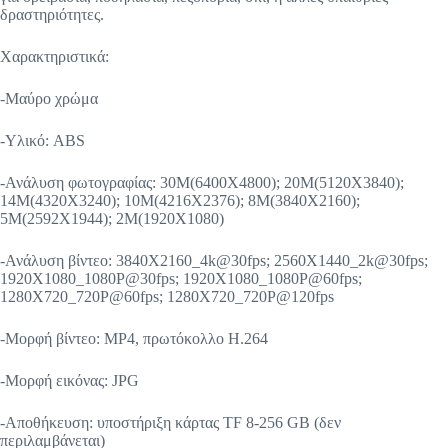
δραστηριότητες.
Χαρακτηριστικά:
-Μαύρο χρώμα
-Υλικό: ABS
-Ανάλυση φωτογραφίας: 30M(6400X4800); 20M(5120X3840);
14M(4320X3240); 10M(4216X2376); 8M(3840X2160);
5Μ(2592Χ1944); 2M(1920X1080)
-Ανάλυση βίντεο: 3840X2160_4k@30fps; 2560X1440_2k@30fps;
1920X1080_1080P@30fps; 1920X1080_1080P@60fps;
1280X720_720P@60fps; 1280X720_720P@120fps
-Μορφή βίντεο: MP4, πρωτόκολλο H.264
-Μορφή εικόνας: JPG
-Αποθήκευση: υποστήριξη κάρτας TF 8-256 GB (δεν
περιλαμβάνεται)