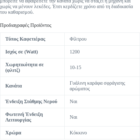
μπορείτε να αφαιρέσετε την κανάτα χωρίς να στάζει η μηχανή και
χωρίς να μένουν λεκέδες. Έτσι κερδίζετε χρόνο από τη διαδικασία
του καθαρισμού.
Προδιαγραφές Προϊόντος
Τύπος Καφετιέρας
Φίλτρου
Ισχύς σε (Watt)
1200
Χωρητικότητα σε
10-15
(φλιτζ)
Γυάλινη καράφα σφράγισης
Κανάτα
αρώματος
Ένδειξη Στάθμης Νερού
Ναι
Φωτεινή Ένδειξη
Ναι
Λειτουργίας
Χρώμα
Κόκκινο