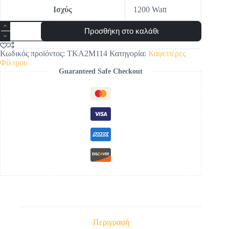
Ισχύς
1200 Watt
ΚΑΦΕΤΙΕΡΑ
Προσθήκη στο καλάθι
ΦΙΛΤΡΟΥ
TKA2M114
BOSCH
Κωδικός προϊόντος:
TKA2M114
Κατηγορία:
Καφετιέρες
ποσότητα
Φίλτρου
Guaranteed Safe Checkout
Περιγραφή