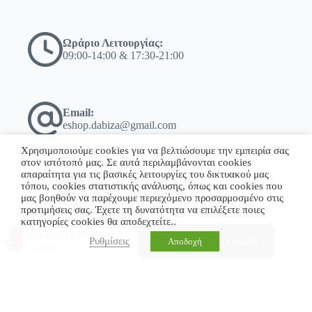
Ωράριο Λειτουργίας:
09:00-14:00 & 17:30-21:00
Email:
eshop.dabiza@gmail.com
Χρησιμοποιούμε cookies για να βελτιώσουμε την εμπειρία σας
στον ιστότοπό μας. Σε αυτά περιλαμβάνονται cookies
απαραίτητα για τις βασικές λειτουργίες του δικτυακού μας
τόπου, cookies στατιστικής ανάλυσης, όπως και cookies που
+30 23860 23775
μας βοηθούν να παρέχουμε περιεχόμενο προσαρμοσμένο στις
προτιμήσεις σας. Έχετε τη δυνατότητα να επιλέξετε ποιες
Copyright © 2026 - WordPress Theme by Σκόδρας Ηλίας
κατηγορίες cookies θα αποδεχτείτε..
ΚΑΦΕΤΙΕΡΑ ΦΙΛΤΡΟΥ TKA2M114 BOSCH
Προσθήκη στο καλάθι
Ρυθμίσεις
Αποδοχή
€
49.00