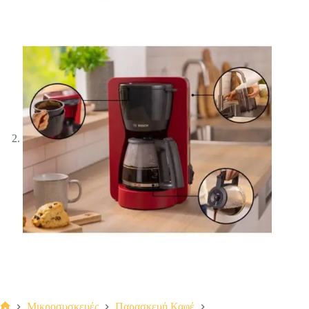
Μικροσυσκευές
Παρασκευή Καφέ