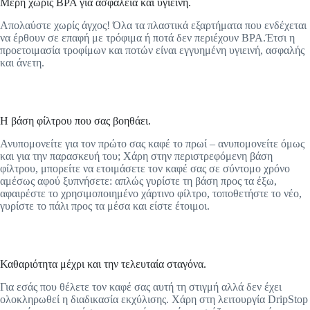
Μέρη χωρίς BPA για ασφάλεια και υγιεινή.
Απολαύστε χωρίς άγχος! Όλα τα πλαστικά εξαρτήματα που ενδέχεται
να έρθουν σε επαφή με τρόφιμα ή ποτά δεν περιέχουν BPA.Έτσι η
προετοιμασία τροφίμων και ποτών είναι εγγυημένη υγιεινή, ασφαλής
και άνετη.
Η βάση φίλτρου που σας βοηθάει.
Ανυπομονείτε για τον πρώτο σας καφέ το πρωί – ανυπομονείτε όμως
και για την παρασκευή του; Χάρη στην περιστρεφόμενη βάση
φίλτρου, μπορείτε να ετοιμάσετε τον καφέ σας σε σύντομο χρόνο
αμέσως αφού ξυπνήσετε: απλώς γυρίστε τη βάση προς τα έξω,
αφαιρέστε το χρησιμοποιημένο χάρτινο φίλτρο, τοποθετήστε το νέο,
γυρίστε το πάλι προς τα μέσα και είστε έτοιμοι.
Καθαριότητα μέχρι και την τελευταία σταγόνα.
Για εσάς που θέλετε τον καφέ σας αυτή τη στιγμή αλλά δεν έχει
ολοκληρωθεί η διαδικασία εκχύλισης. Χάρη στη λειτουργία DripStop