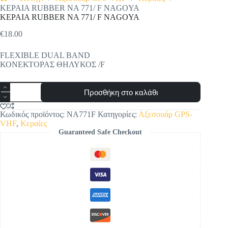
Αρχική
ΚΕΡΑΙΑ RUBBER NA 771/ F NAGOYA
σελίδα
ΚΕΡΑΙΑ RUBBER NA 771/ F NAGOYA
€
18.00
FLEXIBLE DUAL BAND
ΚΟΝΕΚΤΟΡΑΣ ΘΗΛΥΚΟΣ /F
ΚΕΡΑΙΑ
Προσθήκη στο καλάθι
RUBBER
NA
771/
Κωδικός προϊόντος:
NA771F
Κατηγορίες:
Αξεσουάρ GPS-
F
VHF
,
Κεραίες
NAGOYA
Guaranteed Safe Checkout
ποσότητα