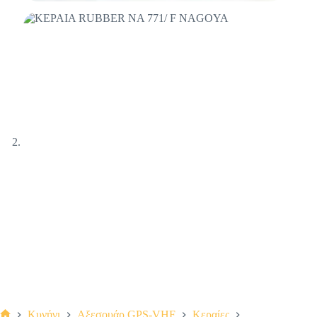
Κυνήγι
Αξεσουάρ GPS-VHF
Κεραίες