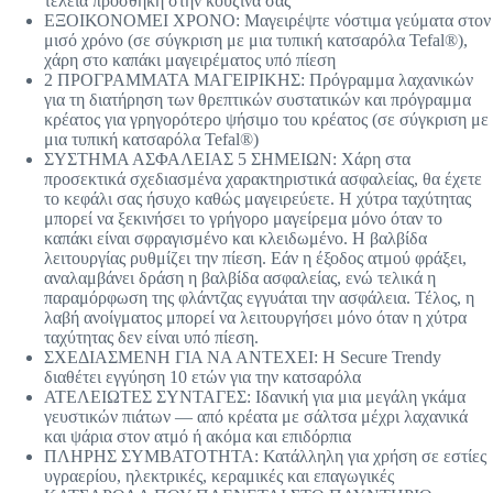
τέλεια προσθήκη στην κουζίνα σας
ΕΞΟΙΚΟΝΟΜΕΙ ΧΡΟΝΟ: Μαγειρέψτε νόστιμα γεύματα στον
μισό χρόνο (σε σύγκριση με μια τυπική κατσαρόλα Tefal®),
χάρη στο καπάκι μαγειρέματος υπό πίεση
2 ΠΡΟΓΡΑΜΜΑΤΑ ΜΑΓΕΙΡΙΚΗΣ: Πρόγραμμα λαχανικών
για τη διατήρηση των θρεπτικών συστατικών και πρόγραμμα
κρέατος για γρηγορότερο ψήσιμο του κρέατος (σε σύγκριση με
μια τυπική κατσαρόλα Tefal®)
ΣΥΣΤΗΜΑ ΑΣΦΑΛΕΙΑΣ 5 ΣΗΜΕΙΩΝ: Χάρη στα
προσεκτικά σχεδιασμένα χαρακτηριστικά ασφαλείας, θα έχετε
το κεφάλι σας ήσυχο καθώς μαγειρεύετε. Η χύτρα ταχύτητας
μπορεί να ξεκινήσει το γρήγορο μαγείρεμα μόνο όταν το
καπάκι είναι σφραγισμένο και κλειδωμένο. Η βαλβίδα
λειτουργίας ρυθμίζει την πίεση. Εάν η έξοδος ατμού φράξει,
αναλαμβάνει δράση η βαλβίδα ασφαλείας, ενώ τελικά η
παραμόρφωση της φλάντζας εγγυάται την ασφάλεια. Τέλος, η
λαβή ανοίγματος μπορεί να λειτουργήσει μόνο όταν η χύτρα
ταχύτητας δεν είναι υπό πίεση.
ΣΧΕΔΙΑΣΜΕΝΗ ΓΙΑ ΝΑ ΑΝΤΕΧΕΙ: Η Secure Trendy
διαθέτει εγγύηση 10 ετών για την κατσαρόλα
ΑΤΕΛΕΙΩΤΕΣ ΣΥΝΤΑΓΕΣ: Ιδανική για μια μεγάλη γκάμα
γευστικών πιάτων — από κρέατα με σάλτσα μέχρι λαχανικά
και ψάρια στον ατμό ή ακόμα και επιδόρπια
ΠΛΗΡΗΣ ΣΥΜΒΑΤΟΤΗΤΑ: Κατάλληλη για χρήση σε εστίες
υγραερίου, ηλεκτρικές, κεραμικές και επαγωγικές