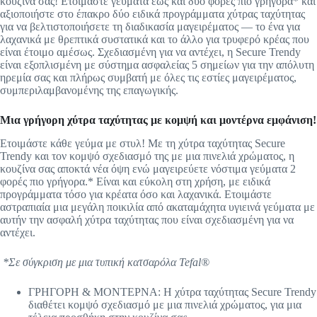
κουζίνα σας! Ετοιμάστε γεύματα έως και δύο φορές πιο γρήγορα* και
αξιοποιήστε στο έπακρο δύο ειδικά προγράμματα χύτρας ταχύτητας
για να βελτιστοποιήσετε τη διαδικασία μαγειρέματος — το ένα για
λαχανικά με θρεπτικά συστατικά και το άλλο για τρυφερό κρέας που
είναι έτοιμο αμέσως. Σχεδιασμένη για να αντέχει, η Secure Trendy
είναι εξοπλισμένη με σύστημα ασφαλείας 5 σημείων για την απόλυτη
ηρεμία σας και πλήρως συμβατή με όλες τις εστίες μαγειρέματος,
συμπεριλαμβανομένης της επαγωγικής.
Μι
α γρήγορη χύτρα ταχύτητας με κομψή και μοντέρνα εμφάνιση!
Ετοιμάστε κάθε γεύμα με στυλ! Με τη χύτρα ταχύτητας Secure
Trendy και τον κομψό σχεδιασμό της με μια πινελιά χρώματος, η
κουζίνα σας αποκτά νέα όψη ενώ μαγειρεύετε νόστιμα γεύματα 2
φορές πιο γρήγορα.* Είναι και εύκολη στη χρήση, με ειδικά
προγράμματα τόσο για κρέατα όσο και λαχανικά. Ετοιμάστε
αστραπιαία μια μεγάλη ποικιλία από ακαταμάχητα υγιεινά γεύματα με
αυτήν την ασφαλή χύτρα ταχύτητας που είναι σχεδιασμένη για να
αντέχει.
*Σε σύγκριση με μια τυπική κατσαρόλα Tefal®
ΓΡΗΓΟΡΗ & ΜΟΝΤΕΡΝΑ: Η χύτρα ταχύτητας Secure Trendy
διαθέτει κομψό σχεδιασμό με μια πινελιά χρώματος, για μια