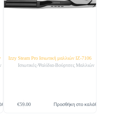
ν
Izzy Steam Pro Ισιωτική μαλλιών IZ-7106
PRIMO PRHS-4025
ν
Ισιωτικές-Ψαλίδια-Βούρτσες Μαλλιών
Ισιωτικές-Ψ
άθι
Προσθήκη στο καλάθι
€
59.00
€
24.90