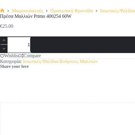
Μικροσυσκευές
Προσωπική Φροντίδα
Ισιωτικές-Ψαλίδ
Αρχική
Πρέσα Μαλλιών Primo 400254 60W
σελίδα
€
25.00
Πρέσα
Μαλλιών
Primo
400254
Wishlist
Compare
60W
Κατηγορία:
Ισιωτικές-Ψαλίδια-Βούρτσες Μαλλιών
ποσότητα
Share your love