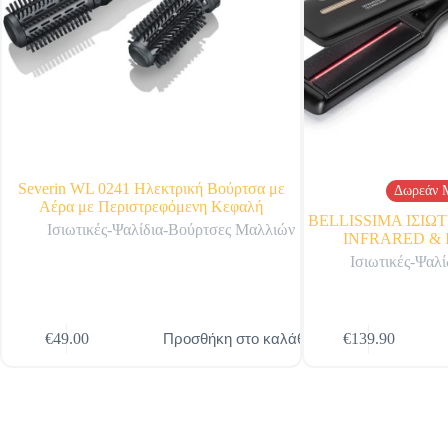
Severin WL 0241 Ηλεκτρική Βούρτσα με
Δωρεάν 
Αέρα με Περιστρεφόμενη Κεφαλή
BELLISSIMA ΙΣΙΩ
Ισιωτικές-Ψαλίδια-Βούρτσες Μαλλιών
INFRARED & I
Ισιωτικές-Ψαλ
Προσθήκη στο καλάθι
€
49.00
€
139.90