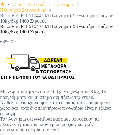
Λευκές Συσκευές
Πλυντήρια
Αρχική
Πλυντήρια Στεγνωτήρια
σελίδα
Beko B5DF T 510447 M Πλυντήριο-Στεγνωτήριο Ρούχων
10kg/6kg 1400 Στροφές
Beko B5DF T 510447 M Πλυντήριο-Στεγνωτήριο Ρούχων
10kg/6kg 1400 Στροφές
€
689.00
Με χωρητικότητα πλύσης 10 kg, στεγνώματος 6 kg, 15
προγράμματα και σύστημα συμπήκνωσης νερού.
Αν θέλετε να αξιοποιήσετε στο έπακρο τον περιορισμένο
χώρο σας, τότε ένα πλυντήριο-στεγνωτήριο είναι η τέλεια
επιλογή.
Τα πλυντήρια στεγνωτήρια μας σας προσφέρουν τα
πλεονεκτήματα του πλυντηρίου ρούχων και ενός
στεγνωτηρίου σε μία συσκευή.