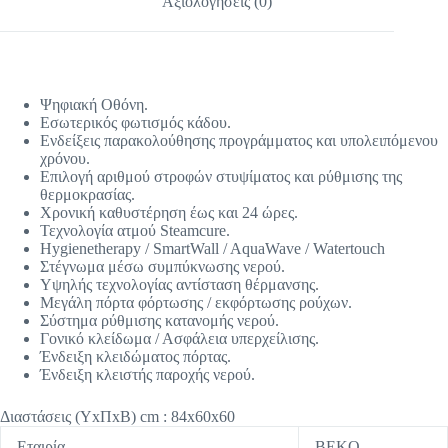
Αξιολογήσεις (0)
Ψηφιακή Οθόνη.
Εσωτερικός φωτισμός κάδου.
Ενδείξεις παρακολούθησης προγράμματος και υπολειπόμενου
χρόνου.
Επιλογή αριθμού στροφών στυψίματος και ρύθμισης της
θερμοκρασίας.
Χρονική καθυστέρηση έως και 24 ώρες.
Τεχνολογία ατμού Steamcure.
Hygienetherapy / SmartWall / AquaWave / Watertouch
Στέγνωμα μέσω συμπύκνωσης νερού.
Υψηλής τεχνολογίας αντίσταση θέρμανσης.
Μεγάλη πόρτα φόρτωσης / εκφόρτωσης ρούχων.
Σύστημα ρύθμισης κατανομής νερού.
Γονικό κλείδωμα / Ασφάλεια υπερχείλισης.
Ένδειξη κλειδώματος πόρτας.
Ένδειξη κλειστής παροχής νερού.
Διαστάσεις (ΥxΠxΒ) cm : 84x60x60
Εταιρία
BEKO