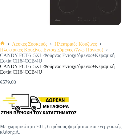
Λευκές Συσκευές
Ηλεκτρικές Κουζίνες
Αρχική
Ηλεκτρικές Κουζίνες Εντοιχιζόμενες (Άνω Πάγκου)
σελίδα
CANDY FCT615XL Φούρνος Εντοιχιζόμενος+Κεραμική
Εστία CH64CCB/4U
CANDY FCT615XL Φούρνος Εντοιχιζόμενος+Κεραμική
Εστία CH64CCB/4U
€
579.00
Με χωρητικότητα 70 lt, 6 τρόπους ψησίματος και ενεργειακής
κλάσης Α.