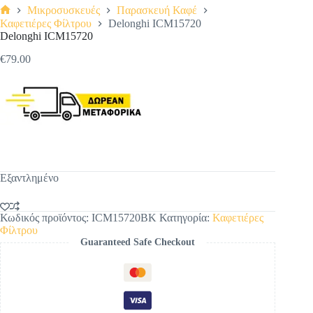
Μικροσυσκευές
Παρασκευή Καφέ
Αρχική
Καφετιέρες Φίλτρου
Delonghi ICM15720
σελίδα
Delonghi ICM15720
€
79.00
Εξαντλημένο
Κωδικός προϊόντος:
ICM15720BK
Κατηγορία:
Καφετιέρες
Φίλτρου
Guaranteed Safe Checkout