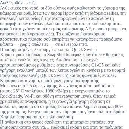
Διπλές οθόνες αφής
Ανθεκτικές στο νερό, οι δύο οθόνες αφής καθιστούν το γύρισμα της
κάμερας για ρυθμίσεις των παραμέτρων κατά τη διάρκεια selfies, την
εναλλαγή λειτουργίας ή την αναπαραγωγή βίντεο παρελθόν (η
υδροφοβία των οθονών αλλά και του προστατευτικού καλύμματος
φακού επιτυγχάνονται μέσω μίας επίστρωσης AF, η οποία μπορεί να
επηρεαστεί από γρατσουνιές). To οριζόντιο / κατακόρυφο
προστατευτικό πλαίσιο σού επιτρέπει να καταγράφεις περιεχόμενο
κάθετα — χωρίς απώλειες — σε δευτερόλεπτα.
Προσαρμοσμένες λειτουργίες, κουμπί Quick Switch
Χαρακτηριστικά όπως το SnapShot διασφαλίζουν ότι δεν θα χάσεις
ποτέ τις μεγαλύτερες στιγμές. Αποθήκευσε τις συχνά
χρησιμοποιούμενες ρυθμίσεις στις συντομεύσεις C1-C5 και κάνε
γρήγορη εναλλαγή μεταξύ των λειτουργιών εν κινήσει με το κουμπί
Γρήγορης Εναλλαγής (Quick Switch) και τις φωνητικές εντολές.
Κορυφαία αυτονομία, υποστήριξη γρήγορης φόρτισης
Με πάνω από 2,5 ώρες χρήσης, δεν χάνεις ποτέ το ρυθμό σου
(στους 25° C για λήψεις 1080p/24fps με ενεργοποιημένο το
RockSteady, Wi-Fi και οθόνη απενεργοποιημένα). Όταν τελικά
χρειαστείς επαναφόρτιση, η τεχνολογία γρήγορη φόρτιση σε
καλύπτει, αφού μέσα σε μόλις 18 λεπτά αναπληρώνει έως και 80%
της μπαταρίας. Ενεργοποίησε την κάμερα και γύρνα πάλι στη δράση!
Χαμηλή θερμοκρασία, υψηλή απόδοση
Η ανθεκτική στο ψύχος σχεδίαση της μπαταρίας επιτρέπει στη
δημιουργικότητά σου να… ευδοκιμεί ακόμη και όταν τα πράγματα