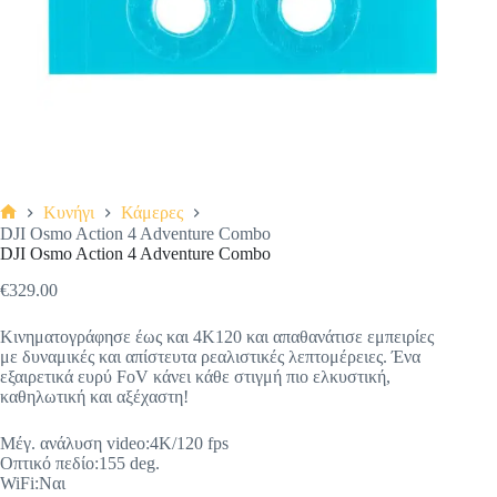
Κυνήγι
Κάμερες
Αρχική
DJI Osmo Action 4 Adventure Combo
σελίδα
DJI Osmo Action 4 Adventure Combo
€
329.00
Original
Η
price
τρέχουσα
Κινηματογράφησε έως και 4K120 και απαθανάτισε εμπειρίες
was:
τιμή
με δυναμικές και απίστευτα ρεαλιστικές λεπτομέρειες. Ένα
€359.00.
είναι:
εξαιρετικά ευρύ FoV κάνει κάθε στιγμή πιο ελκυστική,
€329.00.
καθηλωτική και αξέχαστη!
Μέγ. ανάλυση video:4K/120 fps
Οπτικό πεδίο:155 deg.
WiFi:Ναι