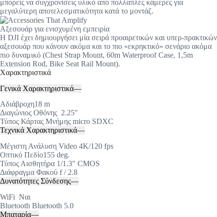
μπορείς να συγχρονίσεις υλικό από πολλαπλές κάμερες για
μεγαλύτερη αποτελεσματικότητα κατά το μοντάζ.
Αξεσουάρ για ενισχυμένη εμπειρία
Η DJI έχει δημιουργήσει μία σειρά προαιρετικών και υπερ-πρακτικών
αξεσουάρ που κάνουν ακόμα και το πιο «εκρηκτικό» σενάριο ακόμα
πιο δυναμικό (Chest Strap Mount, 60m Waterproof Case, 1,5m
Extension Rod, Bike Seat Rail Mount).
Χαρακτηριστικά
Γενικά Χαρακτηριστικά
—
Αδιάβροχη18 m
Διαγώνιος Οθόνης 2.25″
Τύπος Κάρτας Μνήμης micro SDXC
Τεχνικά Χαρακτηριστικά
—
Μέγιστη Ανάλυση Video 4K/120 fps
Οπτικό Πεδίο155 deg.
Τύπος Αισθητήρα 1/1.3″ CMOS
Διάφραγμα Φακού f / 2.8
Δυνατότητες Σύνδεσης
—
WiFi Ναι
Bluetooth Bluetooth 5.0
Μπαταρία
—