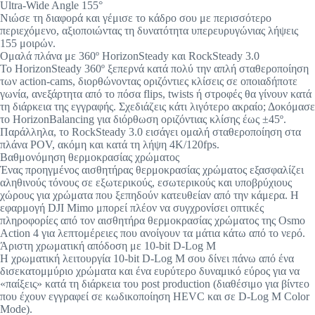
Ultra-Wide Angle 155°
Νιώσε τη διαφορά και γέμισε το κάδρο σου με περισσότερο
περιεχόμενο, αξιοποιώντας τη δυνατότητα υπερευρυγώνιας λήψεις
155 μοιρών.
Ομαλά πλάνα με 360º HorizonSteady και RockSteady 3.0
Το HorizonSteady 360º ξεπερνά κατά πολύ την απλή σταθεροποίηση
των action-cams, διορθώνοντας οριζόντιες κλίσεις σε οποιαδήποτε
γωνία, ανεξάρτητα από το πόσα flips, twists ή στροφές θα γίνουν κατά
τη διάρκεια της εγγραφής. Σχεδιάζεις κάτι λιγότερο ακραίο; Δοκόμασε
το HorizonBalancing για διόρθωση οριζόντιας κλίσης έως ±45º.
Παράλληλα, το RockSteady 3.0 εισάγει ομαλή σταθεροποίηση στα
πλάνα POV, ακόμη και κατά τη λήψη 4K/120fps.
Βαθμονόμηση θερμοκρασίας χρώματος
Ένας προηγμένος αισθητήρας θερμοκρασίας χρώματος εξασφαλίζει
αληθινούς τόνους σε εξωτερικούς, εσωτερικούς και υποβρύχιους
χώρους για χρώματα που ξεπηδούν κατευθείαν από την κάμερα. Η
εφαρμογή DJI Mimo μπορεί πλέον να συγχρονίσει οπτικές
πληροφορίες από τον αισθητήρα θερμοκρασίας χρώματος της Osmo
Action 4 για λεπτομέρειες που ανοίγουν τα μάτια κάτω από το νερό.
Άριστη χρωματική απόδοση με 10-bit D-Log M
Η χρωματική λειτουργία 10-bit D-Log M σου δίνει πάνω από ένα
δισεκατομμύριο χρώματα και ένα ευρύτερο δυναμικό εύρος για να
«παίξεις» κατά τη διάρκεια του post production (διαθέσιμο για βίντεο
που έχουν εγγραφεί σε κωδικοποίηση HEVC και σε D-Log M Color
Mode).