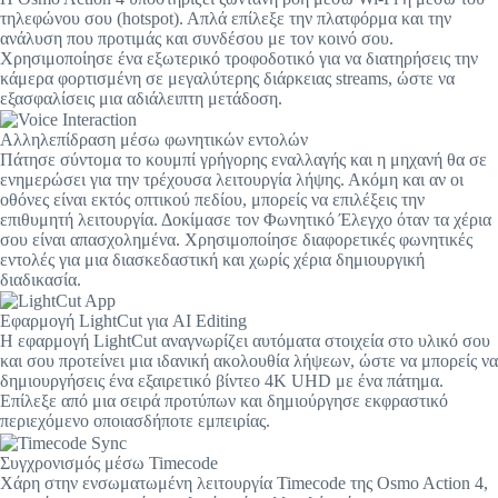
τηλεφώνου σου (hotspot). Απλά επίλεξε την πλατφόρμα και την
ανάλυση που προτιμάς και συνδέσου με τον κοινό σου.
Χρησιμοποίησε ένα εξωτερικό τροφοδοτικό για να διατηρήσεις την
κάμερα φορτισμένη σε μεγαλύτερης διάρκειας streams, ώστε να
εξασφαλίσεις μια αδιάλειπτη μετάδοση.
Αλληλεπίδραση μέσω φωνητικών εντολών
Πάτησε σύντομα το κουμπί γρήγορης εναλλαγής και η μηχανή θα σε
ενημερώσει για την τρέχουσα λειτουργία λήψης. Ακόμη και αν οι
οθόνες είναι εκτός οπτικού πεδίου, μπορείς να επιλέξεις την
επιθυμητή λειτουργία. Δοκίμασε τον Φωνητικό Έλεγχο όταν τα χέρια
σου είναι απασχολημένα. Χρησιμοποίησε διαφορετικές φωνητικές
εντολές για μια διασκεδαστική και χωρίς χέρια δημιουργική
διαδικασία.
Εφαρμογή LightCut για AI Editing
Η εφαρμογή LightCut αναγνωρίζει αυτόματα στοιχεία στο υλικό σου
και σου προτείνει μια ιδανική ακολουθία λήψεων, ώστε να μπορείς να
δημιουργήσεις ένα εξαιρετικό βίντεο 4K UHD με ένα πάτημα.
Επίλεξε από μια σειρά προτύπων και δημιούργησε εκφραστικό
περιεχόμενο οποιασδήποτε εμπειρίας.
Συγχρονισμός μέσω Timecode
Χάρη στην ενσωματωμένη λειτουργία Timecode της Osmo Action 4,