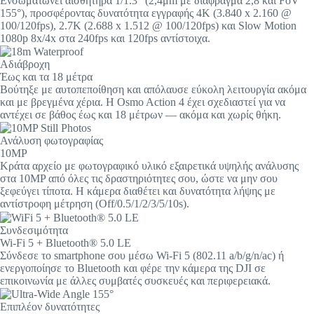
Ενσωματώνει αισθητήρα 1/1.3″ (2,4μm με διάφραγμα 2,8 και FoV
155°), προσφέροντας δυνατότητα εγγραφής 4K (3.840 x 2.160 @
100/120fps), 2.7K (2.688 x 1.512 @ 100/120fps) και Slow Motion
1080p 8x/4x στα 240fps και 120fps αντίστοιχα.
Aδιάβροχη
Έως και τα 18 μέτρα
Βούτηξε με αυτοπεποίθηση και απόλαυσε εύκολη λειτουργία ακόμα
και με βρεγμένα χέρια. Η Osmo Action 4 έχει σχεδιαστεί για να
αντέχει σε βάθος έως και 18 μέτρων — ακόμα και χωρίς θήκη.
Ανάλυση φωτογραφίας
10MP
Κράτα αρχείο με φωτογραφικό υλικό εξαιρετικά υψηλής ανάλυσης
στα 10MP από όλες τις δραστηριότητες σου, ώστε να μην σου
ξεφεύγει τίποτα. Η κάμερα διαθέτει και δυνατότητα λήψης με
αντίστροφη μέτρηση (Off/0.5/1/2/3/5/10s).
Συνδεσιμότητα
Wi-Fi 5 + Bluetooth® 5.0 LE
Σύνδεσε το smartphone σου μέσω Wi-Fi 5 (802.11 a/b/g/n/ac) ή
ενεργοποίησε το Bluetooth και φέρε την κάμερα της DJI σε
επικοινωνία με άλλες συμβατές συσκευές και περιφερειακά.
Επιπλέον δυνατότητες