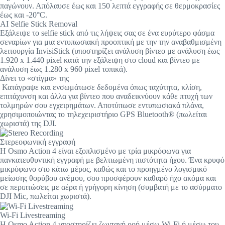
παγώνουν. Απόλαυσε έως και 150 λεπτά εγγραφής σε θερμοκρασίες
έως και -20°C.
AI Selfie Stick Removal
Εξάλειψε το selfie stick από τις λήψεις σας σε ένα ευρύτερο φάσμα
σεναρίων για μια εντυπωσιακή προοπτική με την την αναβαθμισμένη
λειτουργία InvisiStick (υποστηρίζει ανάλυση βίντεο με ανάλυση έως
1.920 x 1.440 pixel κατά την εξάλειψη στο cloud και βίντεο με
ανάλυση έως 1.280 x 960 pixel τοπικά).
Δίνει το «στίγμα» της
Κατάγραψε και ενσωμάτωσε δεδομένα όπως ταχύτητα, κλίση,
επιτάχυνση και άλλα για βίντεο που αναδεικνύουν κάθε πτυχή των
τολμηρών σου εγχειρημάτων. Αποτύπωσε εντυπωσιακά πλάνα,
χρησιμοποιώντας το τηλεχειριστήριο GPS Bluetooth® (πωλείται
χωριστά) της DJI.
Στερεοφωνική εγγραφή
Η Osmo Action 4 είναι εξοπλισμένο με τρία μικρόφωνα για
πανκατευθυντική εγγραφή με βελτιωμένη πιστότητα ήχου. Ένα κρυφό
μικρόφωνο στο κάτω μέρος, καθώς και το προηγμένο λογισμικό
μείωσης θορύβου ανέμου, σου προσφέρουν καθαρό ήχο ακόμα και
σε περιπτώσεις με αέρα ή γρήγορη κίνηση (συμβατή με το ασύρματο
DJI Mic, πωλείται χωριστά).
Wi-Fi Livestreaming
Η Osmo Action 4 υποστηρίζει ζωντανή ροή μέσω Wi-Fi ή μέσω του