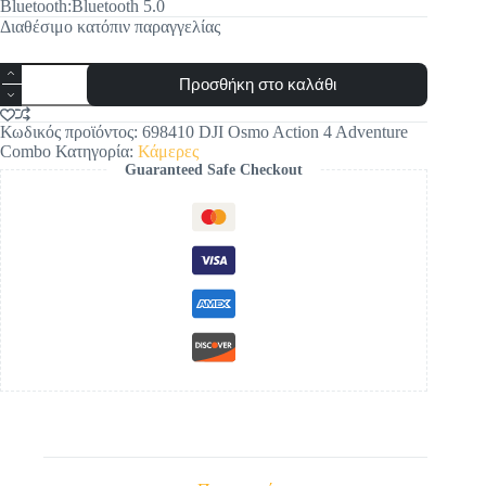
Bluetooth:Bluetooth 5.0
Διαθέσιμο κατόπιν παραγγελίας
DJI
Προσθήκη στο καλάθι
Osmo
Action
4
Κωδικός προϊόντος:
698410 DJI Osmo Action 4 Adventure
Adventure
Combo
Κατηγορία:
Κάμερες
Combo
Guaranteed Safe Checkout
ποσότητα