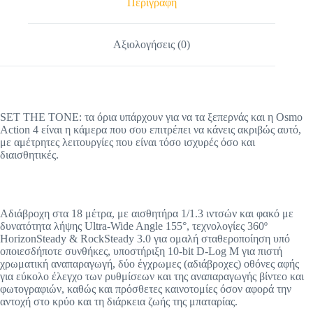
Περιγραφή
Αξιολογήσεις (0)
SET THE TONE: τα όρια υπάρχουν για να τα ξεπερνάς και η Osmo
Action 4 είναι η κάμερα που σου επιτρέπει να κάνεις ακριβώς αυτό,
με αμέτρητες λειτουργίες που είναι τόσο ισχυρές όσο και
διαισθητικές.
Αδιάβροχη στα 18 μέτρα, με αισθητήρα 1/1.3 ιντσών και φακό με
δυνατότητα λήψης Ultra-Wide Angle 155°, τεχνολογίες 360º
HorizonSteady & RockSteady 3.0 για ομαλή σταθεροποίηση υπό
οποιεσδήποτε συνθήκες, υποστήριξη 10-bit D-Log M για πιστή
χρωματική αναπαραγωγή, δύο έγχρωμες (αδιάβροχες) οθόνες αφής
για εύκολο έλεγχο των ρυθμίσεων και της αναπαραγωγής βίντεο και
φωτογραφιών, καθώς και πρόσθετες καινοτομίες όσον αφορά την
αντοχή στο κρύο και τη διάρκεια ζωής της μπαταρίας.