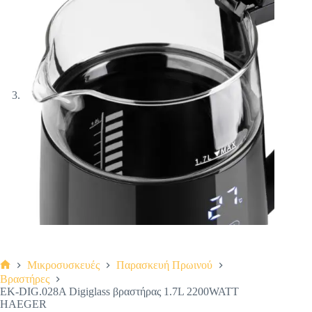
Μικροσυσκευές
Παρασκευή Πρωινού
Αρχική
Βραστήρες
σελίδα
EK-DIG.028A Digiglass βραστήρας 1.7L 2200WATT
HAEGER