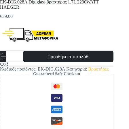
EK-DIG.028A Digiglass βραστήρας 1.7L 2200WATT
HAEGER
€
39.00
EK-
Προσθήκη στο καλάθι
DIG.028A
Digiglass
βραστήρας
Κωδικός προϊόντος:
EK-DIG.028A
Κατηγορία:
Βραστήρες
1.7L
Guaranteed Safe Checkout
2200WATT
HAEGER
ποσότητα