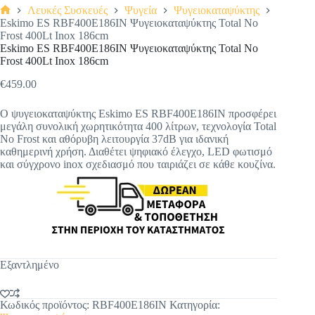
Λευκές Συσκευές
Ψυγεία
Ψυγειοκαταψύκτης
Αρχική
Eskimo ES RBF400E186IN Ψυγειοκαταψύκτης Total No
σελίδα
Frost 400Lt Inox 186cm
Eskimo ES RBF400E186IN Ψυγειοκαταψύκτης Total No
Frost 400Lt Inox 186cm
€
459.00
Original
Η
price
τρέχουσα
Ο ψυγειοκαταψύκτης Eskimo ES RBF400E186IN προσφέρει
was:
τιμή
μεγάλη συνολική χωρητικότητα 400 λίτρων, τεχνολογία Total
€499.00.
είναι:
No Frost και αθόρυβη λειτουργία 37dB για ιδανική
€459.00.
καθημερινή χρήση. Διαθέτει ψηφιακό έλεγχο, LED φωτισμό
και σύγχρονο inox σχεδιασμό που ταιριάζει σε κάθε κουζίνα.
Εξαντλημένο
Κωδικός προϊόντος:
RBF400E186IN
Κατηγορία: