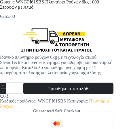
Gorenje WNGPI61SBS Πλυντήριο Ρούχων 6kg 1000
Στροφών με Ατμό
€
265.00
Original
Η
price
τρέχουσα
was:
τιμή
€279.00.
είναι:
€265.00.
Ιδανικό πλυντήριο ρούχων 6kg με τεχνολογία ατμού
SteamTech και inverter κινητήρα για αθόρυβη και οικονομική
λειτουργία. Κατάλληλο για καθημερινή χρήση με 15
προγράμματα πλύσης και λειτουργία γρήγορης πλύσης.
Gorenje
Προσθήκη στο καλάθι
WNGPI61SBS
Πλυντήριο
Ρούχων
Κωδικός προϊόντος:
WNGPI61SBS
Κατηγορία:
Πλυντήρια
6kg
Ρούχων
1000
Guaranteed Safe Checkout
Στροφών
με
Ατμό
ποσότητα