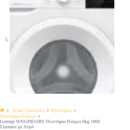
Λευκές Συσκευές
Πλυντήρια
Αρχική
Πλυντήρια Ρούχων
σελίδα
Gorenje WNGPI61SBS Πλυντήριο Ρούχων 6kg 1000
Στροφών με Ατμό