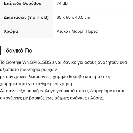
Επίπεδο Θορύβου
74 dB
Διαστάσεις (Υ x Π x Β)
85 x 60 x 43.5 cm
Χρώμα
Λευκό / Μαύρη Πόρτα
Ιδανικό Για
Το Gorenje WNGPI61SBS είναι ιδανικό για όσους αναζητούν ένα
αξιόπιστο πλυντήριο ρούχων
με σύγχρονες λειτουργίες, χαμηλό θόρυβο και πρακτική
χωρητικότητα για καθημερινή χρήση.
Αποτελεί εξαιρετική επιλογή για μικρά σπίτια, διαμερίσματα και
οικογένειες με βασικές έως μέτριες ανάγκες πλύσης.