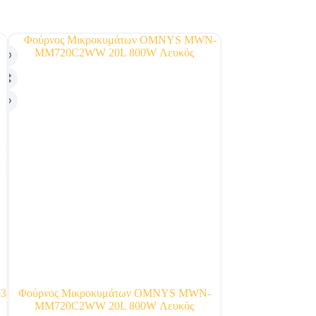
SALE!
93
Φούρνος Μικροκυμάτων OMNYS MWN-
LG MH6535GDH Φ
MM720C2WW 20L 800W Λευκός
με 