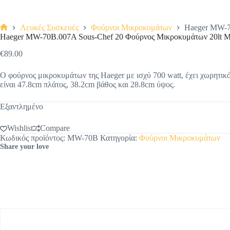
Λευκές Συσκευές
Φούρνοι Μικροκυμάτων
Haeger MW-7
Αρχική
Haeger MW-70B.007A Sous-Chef 20 Φούρνος Μικροκυμάτων 20lt 
σελίδα
€
89.00
Ο φούρνος μικροκυμάτων της Haeger με ισχύ 700 watt, έχει χωρητικότ
είναι 47.8cm πλάτος, 38.2cm βάθος και 28.8cm ύψος.
Εξαντλημένο
Wishlist
Compare
Κωδικός προϊόντος:
MW-70B
Κατηγορία:
Φούρνοι Μικροκυμάτων
Share your love