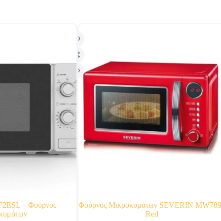
2ESL – Φούρνος
Φούρνος Μικροκυμάτων SEVERIN MW78
κυμάτων
Red