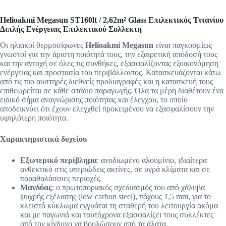
Helioakmi Megasun ST160lt / 2,62m² Glass Επιλεκτικός Τιτανίου
Διπλής Ενέργειας Επιλεκτικού Συλλεκτη
Οι ηλιακοί θερμοσίφωνες
Helioakmi Megasun
είναι παγκοσμίως
γνωστοί για την άριστη ποιότητά τους, την εξαιρετική απόδοσή τους
και την αντοχή σε όλες τις συνθήκες, εξασφαλίζοντας εξοικονόμηση
ενέργειας και προστασία του περιβάλλοντος. Κατασκευάζονται κάτω
από τις πιο αυστηρές διεθνείς προδιαγραφές και η κατασκευή τους
επιθεωρείται σε κάθε στάδιο παραγωγής. Όλα τα μέρη διαθέτουν ένα
ειδικό σήμα αναγνώρισης ποιότητας και έλεγχου, το οποίο
αποδεικνύει ότι έχουν ελεγχθεί προκειμένου να εξασφαλίσουν την
υψηλότερη ποιότητα.
Χαρακτηριστικά δοχείου
Εξωτερικό περίβλημα
: ανοδιωμένο αλουμίνιο, ιδιαίτερα
ανθεκτικό στις υπεριώδεις ακτίνες, σε υγρά κλίματα και σε
παραθαλάσσιες περιοχές.
Μανδύας
: ο πρωτοποριακός σχεδιασμός του από χάλυβα
ψυχρής εξέλασης (low carbon steel), πάχους 1,5 mm, για το
κλειστό κύκλωμα εγγυάται τη σταθερή του λειτουργία ακόμα
και με παγωνιά και ταυτόχρονα εξασφαλίζει τους συλλέκτες
από τον κίνδυνο να βουλώσουν από τα άλατα.