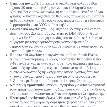
Θερμική μόνωση
: διογκωμένη οικολογική πολυουρεθάνη,
πάχους 50 mm και υψηλής πυκνότητας (43 kg/m3) που
εξασφαλίζει για τον καταναλωτή περισσότερο ζεστό νερό για
χρήσης, καθιστά ελάχιστες τις θερμικές απώλειες και διατηρεί
τη θερμοκρασία του ζεστού νερού, ακόμα και αν η εξωτερική
θερμοκρασία είναι 30°C υπό το μηδέν.
Εσωτερικό δοχείο
: χάλυβας ψυχρής εξέλασης (low carbon
steel), πάχους 2,5 mm, σύμφωνα με το DIN 4800-5. Αυτό
σημαίνει διπλάσια αντοχή του δοχείου σε πιέσεις δικτύων σε
σύγκριση με τους περισσότερους κοινούς ηλιακούς
θερμοσίφωνες, στον χρόνο και σε περιοχές με ιδιαιτερότητες
στην ποιότητα νερού.
Προστασία δοχείου
: επιτυγχάνεται με Duro Smalt Elastic.
Αυτή η πρωτοποριακή μέθοδος προστασίας θεωρείται η πιο
ενδεδειγμένη για τις αντοχές της σε πολύ σκληρά νερά και οι
ελαστικές της ιδιότητες, της επιτρέπουν να ακολουθεί τις
συστολές-διαστολές της δεξαμενής αποφεύγοντας έτσι τον
κίνδυνο ρωγμών που δημιουργούνται στις περισσότερες
δεξαμενές με διαφορετική προστασία επισμάλτωσης.
Καθοδική προστασία
: ανόδιο μαγνησίου για αποτελεσματική
εσωτερική προστασία κατά της διάβρωσης και της επικάθησης
αλάτων που προκαλούνται από τις αντιδράσεις ηλεκτρόλυσης.
Ηλεκτρική αντίσταση έως 4 kW
: από χαλκό σύμφωνα με
κανονισμούς της χώρας προορισμού. (Προαιρετικά, για χρήση
του ηλεκτρικού ρεύματος ως βοηθητική πηγή ενέργειας).