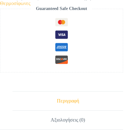
(lt)
Θερμοσίφωνες
glass
Guaranteed Safe Checkout
με
συλλεκτική
επιφάνεια
2.62
m²
διπλής
ενεργείας
ποσότητα
Περιγραφή
Αξιολογήσεις (0)