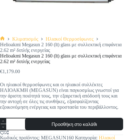
Κλιματισμός
Ηλιακοί Θερμοσίφωνες
Αρχική
Helioakmi Megasun 2 160 (lt) glass με συλλεκτική επιφάνεια
σελίδα
2.62 m² διπλής ενεργείας
Helioakmi Megasun 2 160 (lt) glass με συλλεκτική επιφάνεια
2.62 m² διπλής ενεργείας
€
1,179.00
Οι ηλιακοί θερμοσίφωνες και οι ηλιακοί συλλέκτες
ΗΛΙΟΑΚΜΗ (MEGASUN) είναι παγκοσμίως γνωστοί για
την άριστη ποιότητά τους, την εξαιρετική απόδοσή τους και
την αντοχή σε όλες τις συνθήκες, εξασφαλίζοντας
εξοικονόμηση ενέργειας και προστασία του περιβάλλοντος.
Helioakmi
Προσθήκη στο καλάθι
Megasun
2
160
Κωδικός προϊόντος:
MEGASUN160
Κατηγορία:
Ηλιακοί