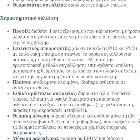
Θερμοστάτης ασφαλείας
: διπολικός τεσσάρων επαφών.
Χαρακτηριστικά συλλέκτη
Προφίλ
: διαθέτει 4 οπές εξαερισμού που καλύπτονται με τρόπο
απόλυτα στεγανό έτσι ώστε να μην επιτρέπεται η είσοδος των
νερών της βροχής.
Επιλεκτικός απορροφητής
: χάλκινα κανάλια (∅10 και ∅22)
με επιλεκτική επίστρωση τιτανίου, τα οποία συγκολλούνται
αυτογενώς με την μέθοδο Ultrasonic. Με αυτή την
πρωτοποριακή μέθοδο συγκόλλησης επιτυγχάνεται απόλυτη
μεταφορά της θερμότητας και επιτρέπει στον ηλιακό συλλέκτη
να έχει την μεγαλύτερη δυνατή απόδοση και αντοχή.
Πλαίσιο
: ανοδιωμένο αλουμίνιο, ιδιαίτερα ανθεκτικό σε
αντίξοες συνθήκες.
Ειδικό κρύσταλλο ασφαλείας
: άθραυστο τζάμι Tempered
(πάχους 3,5 mm) για υψηλή διαπερατότητα και αντοχή,
ανθεκτικό σε αντίξοες καιρικές συνθήκες (π.χ. χαλαζόπτωση,
ακραίες θερμοκρασιακές μεταβολές).
Θερμική μόνωση
: ισχυρή πλευρική και οπίσθια μόνωση (20
mm υαλοβάμβακα & 35 mm πετρoβάμβακα), που ελαχιστοποιεί
τις θερμικές απώλειες σε περιοχές με χαμηλές εποχιακές
θερμοκρασίες.
Μόνωση υαλοπίνακα
: καουτσούκ EPDM και διάφανη