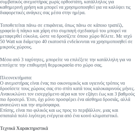
συμβατικός ανεμιστήρας χωρίς ορθοστάτη, κατάλληλος για
καθημερινή χρήση και μπορεί να χρησιμοποιηθεί για να καλύψει τις
διαφορετικές ανάγκες σας μέσα στην ημέρα.
Τοποθετείται πάνω σε επιφάνεια, όπως πάνω σε κάποιο τραπέζι,
γραφείο ή πάγκο και χάρη στο συμπαγή σχεδιασμό του μπορεί να
μεταφερθεί εύκολα, ώστε να δροσίζετε όποιο χώρο θέλετε. Με ισχύ
50 Watt και διάμετρο 40 εκατοστά ενδείκνυται να χρησιμοποιηθεί σε
μικρούς χώρους.
Μέσα από 3 ταχύτητες, μπορείτε να επιλέξετε την κατάλληλη για να
επιτύχετε την επιθυμητή θερμοκρασία στο χώρο σας.
Πλεονεκτήματα:
Ο ανεμιστήρας είναι ένας πιο οικονομικός και υγιεινός τρόπος να
δροσίσετε τους χώρους σας στο σπίτι κατά τους καλοκαιρινούς μήνες.
Ανακυκλώνει τον εισερχόμενο αέρα και τον εξάγει έως και 3 βαθμούς
πιο δροσερό. Έτσι, όχι μόνο προσφέρει ένα αίσθημα δροσιάς, αλλά
ανανεώνει και την ατμόσφαιρα.
Επίσης, είναι πιο φιλικός και ως προς το περιβάλλον, μιας και
σπαταλά πολύ λιγότερη ενέργεια από ένα κοινό κλιματιστικό.
Τεχνικά Χαρακτηριστικά