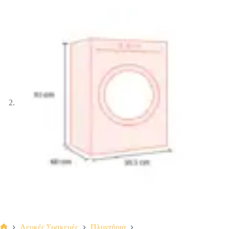
Λευκές Συσκευές
Πλυντήρια