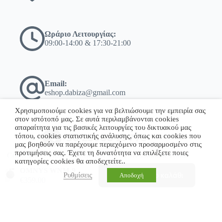
Ωράριο Λειτουργίας:
09:00-14:00 & 17:30-21:00
Email:
eshop.dabiza@gmail.com
Χρησιμοποιούμε cookies για να βελτιώσουμε την εμπειρία σας
στον ιστότοπό μας. Σε αυτά περιλαμβάνονται cookies
απαραίτητα για τις βασικές λειτουργίες του δικτυακού μας
τόπου, cookies στατιστικής ανάλυσης, όπως και cookies που
+30 23860 23775
μας βοηθούν να παρέχουμε περιεχόμενο προσαρμοσμένο στις
προτιμήσεις σας. Έχετε τη δυνατότητα να επιλέξετε ποιες
Copyright © 2026 - WordPress Theme by Σκόδρας Ηλίας
κατηγορίες cookies θα αποδεχτείτε..
OMNYS WNM-9WH25GD Πλυντήριο Ρούχων 9kg 1400 Στροφών Inverter A με 5 Χρόνια Εγγύηση
Προσθήκη στο καλάθι
Ρυθμίσεις
Αποδοχή
€
359.00