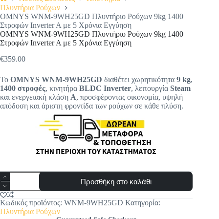
Αρχική
Πλυντήρια Ρούχων
σελίδα
OMNYS WNM-9WH25GD Πλυντήριο Ρούχων 9kg 1400
Στροφών Inverter A με 5 Χρόνια Εγγύηση
OMNYS WNM-9WH25GD Πλυντήριο Ρούχων 9kg 1400
Στροφών Inverter A με 5 Χρόνια Εγγύηση
€
359.00
Το
OMNYS WNM-9WH25GD
διαθέτει χωρητικότητα
9 kg
,
1400 στροφές
, κινητήρα
BLDC Inverter
, λειτουργία
Steam
και ενεργειακή κλάση
A
, προσφέροντας οικονομία, υψηλή
απόδοση και άριστη φροντίδα των ρούχων σε κάθε πλύση.
OMNYS
Προσθήκη στο καλάθι
WNM-
9WH25GD
Πλυντήριο
Κωδικός προϊόντος:
WNM-9WH25GD
Κατηγορία:
Ρούχων
Πλυντήρια Ρούχων
9kg