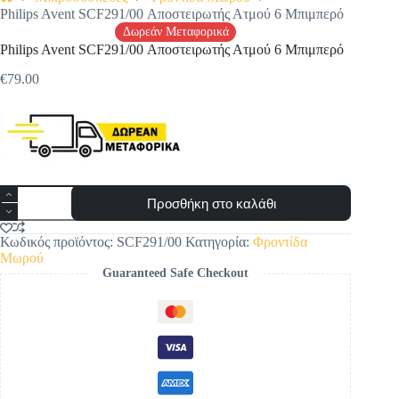
Αρχική
Philips Avent SCF291/00 Αποστειρωτής Ατμού 6 Μπιμπερό
σελίδα
Δωρεάν Μεταφορικά
Philips Avent SCF291/00 Αποστειρωτής Ατμού 6 Μπιμπερό
€
79.00
Philips
Προσθήκη στο καλάθι
Avent
SCF291/00
Αποστειρωτής
Κωδικός προϊόντος:
SCF291/00
Κατηγορία:
Φροντίδα
Ατμού
Μωρού
6
Guaranteed Safe Checkout
Μπιμπερό
ποσότητα