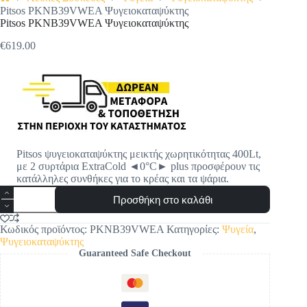
Αρχική
Pitsos PKNB39VWEA Ψυγειοκαταψύκτης
σελίδα
Pitsos PKNB39VWEA Ψυγειοκαταψύκτης
€
619.00
Original
Η
price
τρέχουσα
was:
τιμή
€649.00.
είναι:
€619.00.
Pitsos ψυγειοκαταψύκτης μεικτής χωρητικότητας 400Lt,
με 2 συρτάρια ExtraCold ◄0°C► plus προσφέρουν τις
κατάλληλες συνθήκες για το κρέας και τα ψάρια.
Pitsos
Προσθήκη στο καλάθι
PKNB39VWEA
Ψυγειοκαταψύκτης
ποσότητα
Κωδικός προϊόντος:
PKNB39VWEA
Κατηγορίες:
Ψυγεία
,
Ψυγειοκαταψύκτης
Guaranteed Safe Checkout