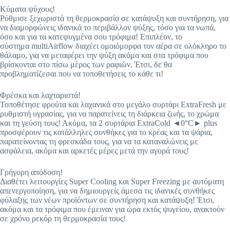
Κύματα ψύχους!
Ρύθμισε ξεχωριστά τη θερμοκρασία σε κατάψυξη και συντήρηση, για
να διαμορφώνεις ιδανικά το περιβάλλον ψύξης, τόσο για τα νωπά,
όσο και για τα κατεψυγμένα σου τρόφιμα! Επιπλέον, το
σύστημα multiAirflow διαχέει ομοιόμορφα τον αέρα σε ολόκληρο το
θάλαμο, για να μεταφέρει την ψύξη ακόμα και στα τρόφιμα που
βρίσκονται στο πίσω μέρος των ραφιών. Έτσι, δε θα
προβληματίζεσαι που να τοποθετήσεις το κάθε τι!
Φρέσκα και λαχταριστά!
Τοποθέτησε φρούτα και λαχανικά στο μεγάλο συρτάρι ExtraFresh με
ρυθμιστή υγρασίας, για να παρατείνεις τη διάρκεια ζωής, το χρώμα
και τη γεύση τους! Ακόμα, τα 2 συρτάρια ExtraCold ◄0°C► plus
προσφέρουν τις κατάλληλες συνθήκες για το κρέας και τα ψάρια,
παρατείνοντας τη φρεσκάδα τους, για να τα καταναλώνεις με
ασφάλεια, ακόμα και αρκετές μέρες μετά την αγορά τους!
Γρήγορη απόδοση!
Διαθέτει λειτουργίες Super Cooling και Super Freezing με αυτόματη
απενεργοποίηση, για να δημιουργείς άμεσα τις ιδανικές συνθήκες
φύλαξης των νέων προϊόντων σε συντήρηση και κατάψυξη! Έτσι,
ακόμα και τα τρόφιμα που έμειναν για ώρα εκτός ψυγείου, ανακτούν
σε χρόνο ρεκόρ τη θερμοκρασία τους!