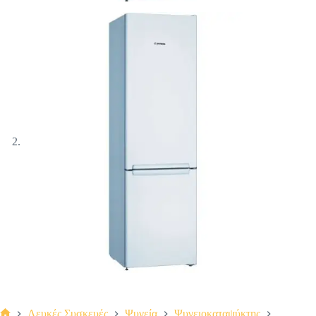
Λευκές Συσκευές
Ψυγεία
Ψυγειοκαταψύκτης