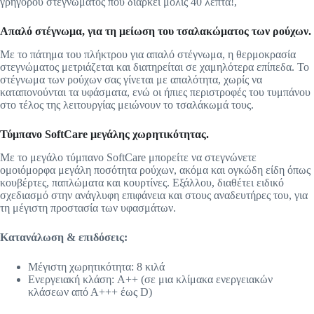
γρήγορου στεγνώματος που διαρκεί μόλις 40 λεπτά!,
Aπαλό στέγνωμα, για τη μείωση του τσαλακώματος των ρούχων.
Με το πάτημα του πλήκτρου για απαλό στέγνωμα, η θερμοκρασία
στεγνώματος μετριάζεται και διατηρείται σε χαμηλότερα επίπεδα. Το
στέγνωμα των ρούχων σας γίνεται με απαλότητα, χωρίς να
καταπονούνται τα υφάσματα, ενώ οι ήπιες περιστροφές του τυμπάνου
στο τέλος της λειτουργίας μειώνουν το τσαλάκωμά τους.
Τύμπανο SoftCare μεγάλης χωρητικότητας.
Με το μεγάλο τύμπανο SoftCare μπορείτε να στεγνώνετε
ομοιόμορφα μεγάλη ποσότητα ρούχων, ακόμα και ογκώδη είδη όπως
κουβέρτες, παπλώματα και κουρτίνες. Εξάλλου, διαθέτει ειδικό
σχεδιασμό στην ανάγλυφη επιφάνεια και στους αναδευτήρες του, για
τη μέγιστη προστασία των υφασμάτων.
Κατανάλωση & επιδόσεις:
Μέγιστη χωρητικότητα: 8 κιλά
Ενεργειακή κλάση: A++ (σε μια κλίμακα ενεργειακών
κλάσεων από Α+++ έως D)