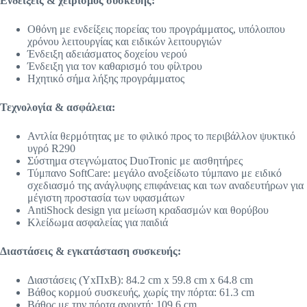
Ενδείξεις & χειρισμός συσκευής:
Οθόνη με ενδείξεις πορείας του προγράμματος, υπόλοιπου
χρόνου λειτουργίας και ειδικών λειτουργιών
Ένδειξη αδειάσματος δοχείου νερού
Ένδειξη για τον καθαρισμό του φίλτρου
Ηχητικό σήμα λήξης προγράμματος
Τεχνολογία & ασφάλεια:
Αντλία θερμότητας με το φιλικό προς το περιβάλλον ψυκτικό
υγρό R290
Σύστημα στεγνώματος DuoTronic με αισθητήρες
Τύμπανο SoftCare: μεγάλο ανοξείδωτο τύμπανο με ειδικό
σχεδιασμό της ανάγλυφης επιφάνειας και των αναδευτήρων για
μέγιστη προστασία των υφασμάτων
AntiShock design για μείωση κραδασμών και θορύβου
Κλείδωμα ασφαλείας για παιδιά
Διαστάσεις & εγκατάσταση συσκευής:
Διαστάσεις (ΥxΠxΒ): 84.2 cm x 59.8 cm x 64.8 cm
Βάθος κορμού συσκευής, χωρίς την πόρτα: 61.3 cm
Βάθος με την πόρτα ανοιχτή: 109.6 cm