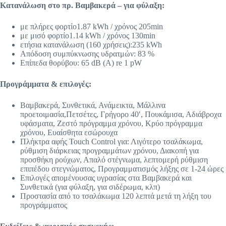
Κατανάλωση στο πρ. Βαμβακερά – για φύλαξη:
με πλήρες φορτίο1.87 kWh / χρόνος 205min
με μισό φορτίο1.14 kWh / χρόνος 130min
ετήσια κατανάλωση (160 χρήσεις):235 kWh
Απόδοση συμπύκνωσης υδρατμών: 83 %
Επίπεδα θορύβου: 65 dB (A) re 1 pW
Προγράμματα & επιλογές:
Βαμβακερά, Συνθετικά, Ανάμεικτα, Μάλλινα
προετοιμασία,Πετσέτες, Γρήγορο 40′, Πουκάμισα, Αδιάβροχα
υφάσματα, Ζεστό πρόγραμμα χρόνου, Κρύο πρόγραμμα
χρόνου, Ευαίσθητα εσώρουχα
Πλήκτρα αφής Touch Control για: Λιγότερο τσαλάκωμα,
ρύθμιση διάρκειας προγραμμάτων χρόνου, Διακοπή για
προσθήκη ρούχων, Απαλό στέγνωμα, λεπτομερή ρύθμιση
επιπέδου στεγνώματος, Προγραμματισμός λήξης σε 1-24 ώρες
Επιλογές απομένουσας υγρασίας στα Βαμβακερά και
Συνθετικά (για φύλαξη, για σιδέρωμα, κλπ)
Προστασία από το τσαλάκωμα 120 λεπτά μετά τη λήξη του
προγράμματος