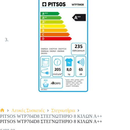
Λευκές Συσκευές
Στεγνωτήρια
Αρχική
PITSOS WTP704D8 ΣΤΕΓΝΩΤΗΡΙΟ 8 ΚΙΛΩΝ Α++
σελίδα
PITSOS WTP704D8 ΣΤΕΓΝΩΤΗΡΙΟ 8 ΚΙΛΩΝ Α++