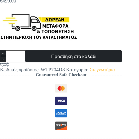
€
499.00
Original
Η
price
τρέχουσα
was:
τιμή
€529.00.
είναι:
€499.00.
PITSOS
Προσθήκη στο καλάθι
WTP704D8
ΣΤΕΓΝΩΤΗΡΙΟ
8
Κωδικός προϊόντος:
WTP704D8
Κατηγορία:
Στεγνωτήρια
ΚΙΛΩΝ
Guaranteed Safe Checkout
Α++
ποσότητα