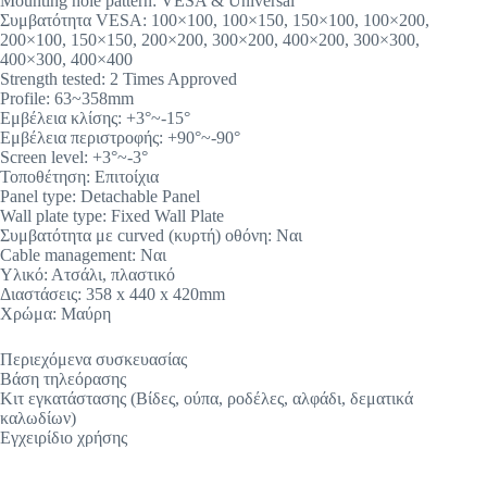
Mounting hole pattern: VESA & Universal
Συμβατότητα VESA: 100×100, 100×150, 150×100, 100×200,
200×100, 150×150, 200×200, 300×200, 400×200, 300×300,
400×300, 400×400
Strength tested: 2 Times Approved
Profile: 63~358mm
Εμβέλεια κλίσης: +3°~-15°
Εμβέλεια περιστροφής: +90°~-90°
Screen level: +3°~-3°
Τοποθέτηση: Επιτοίχια
Panel type: Detachable Panel
Wall plate type: Fixed Wall Plate
Συμβατότητα με curved (κυρτή) οθόνη: Ναι
Cable management: Ναι
Υλικό: Ατσάλι, πλαστικό
Διαστάσεις: 358 x 440 x 420mm
Χρώμα: Μαύρη
Περιεχόμενα συσκευασίας
Βάση τηλεόρασης
Κιτ εγκατάστασης (Βίδες, ούπα, ροδέλες, αλφάδι, δεματικά
καλωδίων)
Εγχειρίδιο χρήσης