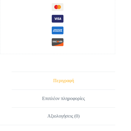
τηλεόραση
32-
55",
full
motion,
35kg
ποσότητα
Περιγραφή
Επιπλέον πληροφορίες
Αξιολογήσεις (0)