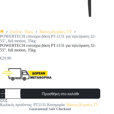
Εικόνα - Ήχος
Βάσεις-Κεραίες TV
Αρχική
POWERTECH επιτοίχια βάση PT-1131 για τηλεόραση 32-
σελίδα
55″, full motion, 35kg
POWERTECH επιτοίχια βάση PT-1131 για τηλεόραση 32-
55″, full motion, 35kg
€
29.90
POWERTECH
Προσθήκη στο καλάθι
επιτοίχια
βάση
PT-
Κωδικός προϊόντος:
PT1131
Κατηγορία:
Βάσεις-Κεραίες TV
1131
Guaranteed Safe Checkout
για