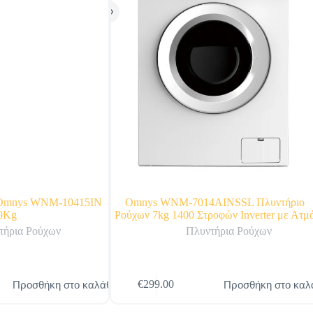
 Omnys WNM-10415IN
Omnys WNM-7014AINSSL Πλυντήριο
0Kg
Ρούχων 7kg 1400 Στροφών Inverter με Ατμ
τήρια Ρούχων
Πλυντήρια Ρούχων
Προσθήκη στο καλάθι
Προσθήκη στο καλ
€
299.00
Original
Η
price
τρέχουσα