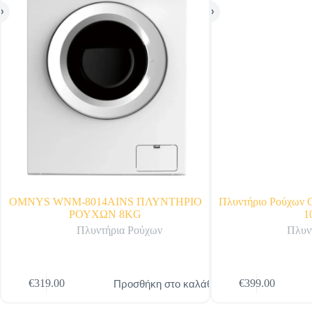
OMNYS WNM-8014AINS ΠΛΥΝΤΗΡΙΟ
Πλυντήριο Ρούχων
ΡΟΥΧΩΝ 8KG
1
Πλυντήρια Ρούχων
Πλυν
Προσθήκη στο καλάθι
€
319.00
€
399.00
Original
Η
price
τρέχουσα