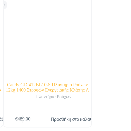
Candy GD 412BL10-S Πλυντήριο Ρούχων
Πλυντήριο Ρούχω
ό
12kg 1400 Στροφών Ενεργειακής Κλάσης A
1000 Στροφ
Πλυντήρια Ρούχων
Πλυ
άθι
Προσθήκη στο καλάθι
€
489.00
€
285.00
Original
Η
price
τρέχουσα