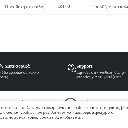
Προσθήκη στο καλάθι
Προσθήκη στο καλ
€
84.00
άν Μεταφορικά
Support
 Μεταφορικά σε πολλές
Είμαστε στην διάθεσή σας για
ώσεις
απορείες για ότι χρειάζεστε
ο Λειτουργίας:
Email:
14:00 & 17:30-21:00
eshop.dabiza@gmail.com
 ιστότοπό μας. Σε αυτά περιλαμβάνονται cookies απαραίτητα για τις βασ
ης, όπως και cookies που μας βοηθούν να παρέχουμε περιεχόμενο
ξετε ποιες κατηγορίες cookies θα αποδεχτείτε..