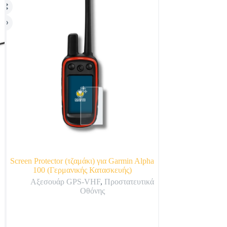
Screen Protector (τζαμάκι) για Garmin Alpha
Garmin Ανταλλακτικ
100 (Γερμανικής Κατασκευής)
T5 / TT15 /T
Αξεσουάρ GPS-VHF
,
Προστατευτικά
Αξεσουάρ
Οθόνης