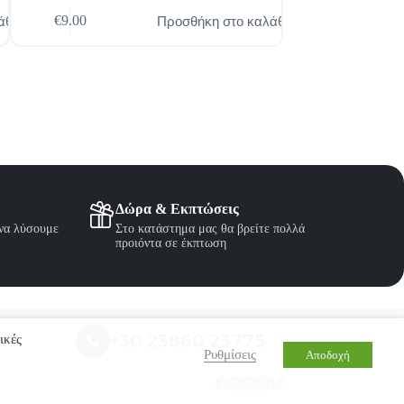
άθι
Προσθήκη στο καλάθι
€
9.00
€
23.00
Δώρα & Εκπτώσεις
 να λύσουμε
Στο κατάστημα μας θα βρείτε πολλά
προιόντα σε έκπτωση
+30 23860 23775
ικές
Ρυθμίσεις
Αποδοχή