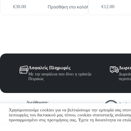
Προσθήκη στο καλάθι
€
30.00
€
12.00
Ασφαλείς Πληρωμές
Δωρε
Με την ασφάλεια που δίνει η τράπεζα
Δωρεάν
Πειραιώς
περιπτ
Διεύθυνση:
Ωράρι
Αμύνταιο, Ανδρέα
09:00-
Χρησιμοποιούμε cookies για να βελτιώσουμε την εμπειρία σας στον
Παπανδρέου 21, ΤΚ:
λειτουργίες του δικτυακού μας τόπου, cookies στατιστικής ανάλυσ
53200
προσαρμοσμένο στις προτιμήσεις σας. Έχετε τη δυνατότητα να επιλέ
Copyright © 2026 - WordPress Theme by Σκόδρας Ηλίας