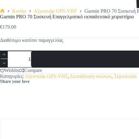
Κυνήγι
Αξεσουάρ GPS-VHF
Garmin PRO 70 Συσκευή Επ
Αρχική
Garmin PRO 70 Συσκευή Επαγγελματικό εκπαιδευτικό χειριστήριο
σελίδα
€
179.00
Διαθέσιμο κατόπιν παραγγελίας
Garmin
PRO
70
Συσκευή
Wishlist
Compare
Επαγγελματικό
Κατηγορίες:
Αξεσουάρ GPS-VHF
,
Εκπαίδευση σκύλων
,
Τεχνολογία
εκπαιδευτικό
Share your love
χειριστήριο
ποσότητα