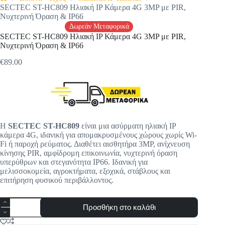
Αρχική
SECTEC ST-HC809 Ηλιακή IP Κάμερα 4G 3MP με PIR,
σελίδα
Νυχτερινή Όραση & IP66
Δωρεάν Μεταφορικά
SECTEC ST-HC809 Ηλιακή IP Κάμερα 4G 3MP με PIR,
Νυχτερινή Όραση & IP66
€
89.00
Η
SECTEC ST-HC809
είναι μια ασύρματη ηλιακή IP
κάμερα 4G, ιδανική για απομακρυσμένους χώρους χωρίς Wi-
Fi ή παροχή ρεύματος. Διαθέτει αισθητήρα 3MP, ανίχνευση
κίνησης PIR, αμφίδρομη επικοινωνία, νυχτερινή όραση
υπερύθρων και στεγανότητα IP66. Ιδανική για
μελισσοκομεία, αγροκτήματα, εξοχικά, στάβλους και
επιτήρηση φυσικού περιβάλλοντος.
SECTEC
Προσθήκη στο καλάθι
ST-
HC809