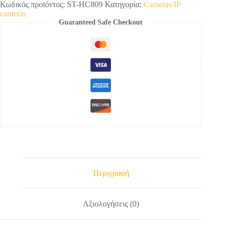
Ηλιακή
Κωδικός προϊόντος:
ST-HC809
Κατηγορία:
Cameras/IP
IP
cameras
Κάμερα
Guaranteed Safe Checkout
4G
3MP
με
PIR,
Νυχτερινή
Όραση
&
IP66
ποσότητα
Περιγραφή
Αξιολογήσεις (0)