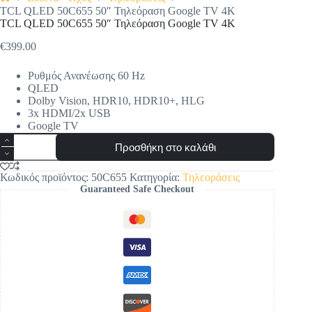
Αρχική
TCL QLED 50C655 50″ Τηλεόραση Google TV 4K
σελίδα
TCL QLED 50C655 50″ Τηλεόραση Google TV 4K
€
399.00
Ρυθμός Ανανέωσης 60 Hz
QLED
Dolby Vision, HDR10, HDR10+, HLG
3x HDMI/2x USB
Google TV
TCL
Προσθήκη στο καλάθι
QLED
50C655
50"
Κωδικός προϊόντος:
50C655
Κατηγορία:
Τηλεοράσεις
Τηλεόραση
Guaranteed Safe Checkout
Google
TV
4K
ποσότητα