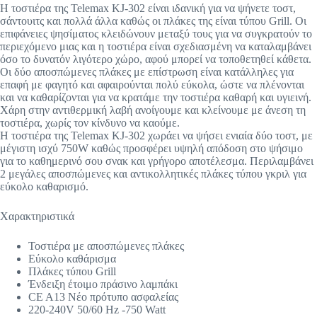
H τοστιέρα της Telemax KJ-302 είναι ιδανική για να ψήνετε τοστ,
σάντουιτς και πολλά άλλα καθώς οι πλάκες της είναι τύπου Grill. Οι
επιφάνειες ψησίματος κλειδώνουν μεταξύ τους για να συγκρατούν το
περιεχόμενο μιας και η τοστιέρα είναι σχεδιασμένη να καταλαμβάνει
όσο το δυνατόν λιγότερο χώρο, αφού μπορεί να τοποθετηθεί κάθετα.
Οι δύο αποσπώμενες πλάκες με επίστρωση είναι κατάλληλες για
επαφή με φαγητό και αφαιρούνται πολύ εύκολα, ώστε να πλένονται
και να καθαρίζονται για να κρατάμε την τοστιέρα καθαρή και υγιεινή.
Χάρη στην αντιθερμική λαβή ανοίγουμε και κλείνουμε με άνεση τη
τοστιέρα, χωρίς τον κίνδυνο να καούμε.
Η τοστιέρα της Telemax KJ-302 χωράει να ψήσει ενιαία δύο τοστ, με
μέγιστη ισχύ 750W καθώς προσφέρει υψηλή απόδοση στο ψήσιμο
για το καθημερινό σου σνακ και γρήγορο αποτέλεσμα. Περιλαμβάνει
2 μεγάλες αποσπώμενες και αντικολλητικές πλάκες τύπου γκριλ για
εύκολο καθαρισμό.
Χαρακτηριστικά
Τοστιέρα με αποσπώμενες πλάκες
Εύκολο καθάρισμα
Πλάκες τύπου Grill
Ένδειξη έτοιμο πράσινο λαμπάκι
CE A13 Νέο πρότυπο ασφαλείας
220-240V 50/60 Hz -750 Watt