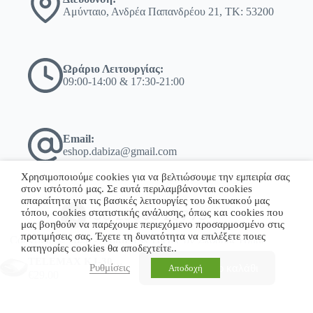
Αμύνταιο, Ανδρέα Παπανδρέου 21, ΤΚ: 53200
Ωράριο Λειτουργίας:
09:00-14:00 & 17:30-21:00
Email:
eshop.dabiza@gmail.com
Χρησιμοποιούμε cookies για να βελτιώσουμε την εμπειρία σας
στον ιστότοπό μας. Σε αυτά περιλαμβάνονται cookies
απαραίτητα για τις βασικές λειτουργίες του δικτυακού μας
τόπου, cookies στατιστικής ανάλυσης, όπως και cookies που
+30 23860 23775
μας βοηθούν να παρέχουμε περιεχόμενο προσαρμοσμένο στις
προτιμήσεις σας. Έχετε τη δυνατότητα να επιλέξετε ποιες
Copyright © 2026 - WordPress Theme by Σκόδρας Ηλίας
κατηγορίες cookies θα αποδεχτείτε..
TELEMAX KJ-302 Τοστίερα με Αποσπώμενες Πλάκες 750W
Προσθήκη στο καλάθι
Ρυθμίσεις
Αποδοχή
€
29.00