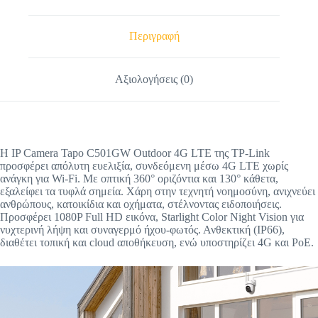
Περιγραφή
Αξιολογήσεις (0)
Η IP Camera Tapo C501GW Outdoor 4G LTE της TP-Link
προσφέρει απόλυτη ευελιξία, συνδεόμενη μέσω 4G LTE χωρίς
ανάγκη για Wi-Fi. Με οπτική 360° οριζόντια και 130° κάθετα,
εξαλείφει τα τυφλά σημεία. Χάρη στην τεχνητή νοημοσύνη, ανιχνεύει
ανθρώπους, κατοικίδια και οχήματα, στέλνοντας ειδοποιήσεις.
Προσφέρει 1080P Full HD εικόνα, Starlight Color Night Vision για
νυχτερινή λήψη και συναγερμό ήχου-φωτός. Ανθεκτική (IP66),
διαθέτει τοπική και cloud αποθήκευση, ενώ υποστηρίζει 4G και PoE.