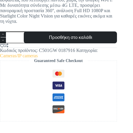
Με δυνατότητα σύνδεσης μέσω 4G LTE, προσφέρει
πανοραμική προστασία 360°, ανάλυση Full HD 1080P και
Starlight Color Night Vision για καθαρές εικόνες ακόμα και
τη νύχτα.
TP-
Προσθήκη στο καλάθι
Link
Tapo
C501GW
Κωδικός προϊόντος:
C501GW 0187916
Κατηγορία:
Outdoor
Cameras/IP cameras
4G
Guaranteed Safe Checkout
LTE
IP
Camera
ποσότητα