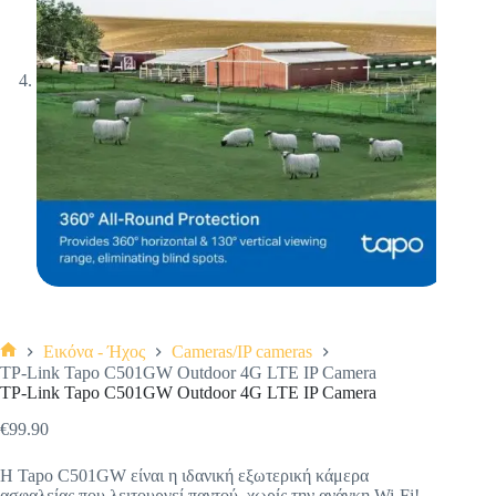
Εικόνα - Ήχος
Cameras/IP cameras
Αρχική
TP-Link Tapo C501GW Outdoor 4G LTE IP Camera
σελίδα
TP-Link Tapo C501GW Outdoor 4G LTE IP Camera
€
99.90
Η Tapo C501GW είναι η ιδανική εξωτερική κάμερα
ασφαλείας που λειτουργεί παντού, χωρίς την ανάγκη Wi-Fi!