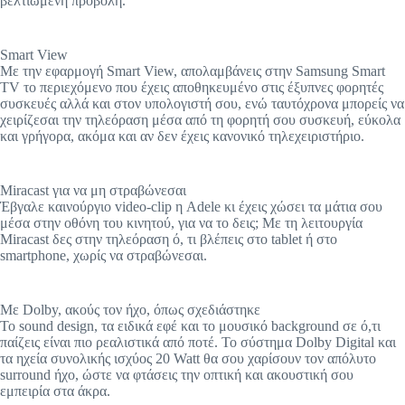
βελτιωμένη προβολή.
Smart View
Με την εφαρμογή Smart View, απολαμβάνεις στην Samsung Smart
TV το περιεχόμενο που έχεις αποθηκευμένο στις έξυπνες φορητές
συσκευές αλλά και στον υπολογιστή σου, ενώ ταυτόχρονα μπορείς να
χειρίζεσαι την τηλεόραση μέσα από τη φορητή σου συσκευή, εύκολα
και γρήγορα, ακόμα και αν δεν έχεις κανονικό τηλεχειριστήριο.
Miracast για να μη στραβώνεσαι
Έβγαλε καινούργιο video-clip η Adele κι έχεις χώσει τα μάτια σου
μέσα στην οθόνη του κινητού, για να το δεις; Με τη λειτουργία
Miracast δες στην τηλεόραση ό, τι βλέπεις στο tablet ή στο
smartphone, χωρίς να στραβώνεσαι.
Με Dolby, ακούς τον ήχο, όπως σχεδιάστηκε
Το sound design, τα ειδικά εφέ και το μουσικό background σε ό,τι
παίζεις είναι πιο ρεαλιστικά από ποτέ. Το σύστημα Dolby Digital και
τα ηχεία συνολικής ισχύος 20 Watt θα σου χαρίσουν τον απόλυτο
surround ήχο, ώστε να φτάσεις την οπτική και ακουστική σου
εμπειρία στα άκρα.