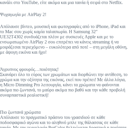
κανάλι στο YouTube, είτε ακόμα και μια ταινία ή σειρά στο Netflix.
Ψυχαγωγία με AirPlay 2!
Απόλαυσε βίντεο, μουσική και φωτογραφίες από το iPhone, iPad και
το Mac σου χωρίς καμία ταλαιπωρία. Η Samsung 32″
UE32T4302 συνδυάζεται πλέον με συσκευές Apple και με το
ενσωματωμένο AirPlay 2 σου επιτρέπει να κάνεις streaming ή να
μοιράζεσαι περιεχόμενο – ευκολότερα από ποτέ – στη μεγάλη οθόνη,
με άψογη εικόνα και ήχο!
Άγρυπνος φρουρός…ποιότητας!
Σκανάρει όλο το εύρος των χρωμάτων και διορθώνει την αντίθεση, το
χρώμα και την οξύτητα της εικόνας, εκεί που πρέπει! Με άλλα λόγια,
η Micro Dimming Pro λειτουργία, κάνει τα χρώματα να φαίνονται
ακόμα πιο ζωντανά, το μαύρο ακόμα πιο βαθύ και την κάθε προβολή
συναρπαστικά ρεαλιστική!
Πιο ζωντανά χρώματα
Απόλαυσε το πραγματικό πράσινο του γρασιδιού σε κάθε
ποδοσφαιρικό αγώνα και το αληθινό μπλε της θάλασσας σε κάθε
ταινία. Με την τεχνολογία PurColor βελτιώνεται δραστικά η ποιότητα