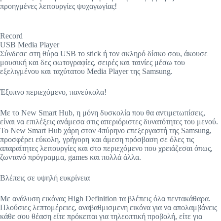
προηγμένες λειτουργίες ψυχαγωγίας!
Record
USB Media Player
Σύνδεσε στη θύρα USB το stick ή τον σκληρό δίσκο σου, άκουσε
μουσική και δες φωτογραφίες, σειρές και ταινίες μέσω του
εξελιγμένου και ταχύτατου Media Player της Samsung.
Έξυπνο περιεχόμενο, πανεύκολα!
Με το New Smart Hub, η μόνη δυσκολία που θα αντιμετωπίσεις,
είναι να επιλέξεις ανάμεσα στις απεριόριστες δυνατότητες του μενού.
Το New Smart Hub χάρη στον 4πύρηνο επεξεργαστή της Samsung,
προσφέρει εύκολη, γρήγορη και άμεση πρόσβαση σε όλες τις
απαραίτητες λειτουργίες και στο περιεχόμενο που χρειάζεσαι όπως,
ζωντανό πρόγραμμα, games και πολλά άλλα.
Βλέπεις σε υψηλή ευκρίνεια
Με ανάλυση εικόνας High Definition τα βλέπεις όλα πεντακάθαρα.
Πλούσιες λεπτομέρειες, αναβαθμισμενη εικόνα για να απολαμβάνεις
κάθε σου θέαση είτε πρόκειται για τηλεοπτική προβολή, είτε για