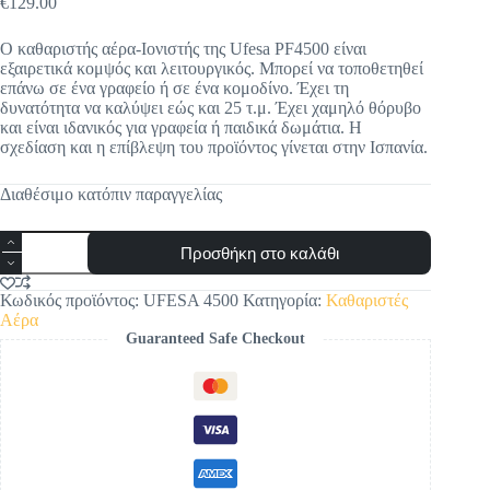
€
129.00
Ο καθαριστής αέρα-Ιονιστής της Ufesa PF4500 είναι
εξαιρετικά κομψός και λειτουργικός. Μπορεί να τοποθετηθεί
επάνω σε ένα γραφείο ή σε ένα κομοδίνο. Έχει τη
δυνατότητα να καλύψει εώς και 25 τ.μ. Έχει χαμηλό θόρυβο
και είναι ιδανικός για γραφεία ή παιδικά δωμάτια. Η
σχεδίαση και η επίβλεψη του προϊόντος γίνεται στην Ισπανία.
Διαθέσιμο κατόπιν παραγγελίας
Ufesa
Προσθήκη στο καλάθι
Καθαριστής
Αέρα
(Air
Κωδικός προϊόντος:
UFESA 4500
Κατηγορία:
Καθαριστές
Purifier,
Αέρα
Ιονιστής)
Guaranteed Safe Checkout
PF4500
ποσότητα