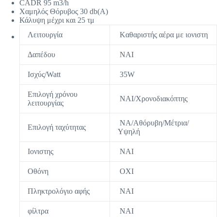
CADR 95 m3/h
Χαμηλός Θόρυβος 30 db(A)
Κάλυψη μέχρι και 25 τμ
Λειτουργία
Kαθαριστής αέρα με ιονιστη
Δαπέδου
ΝΑΙ
Ισχύς/Watt
35W
Επιλογή χρόνου
ΝΑΙ/Χρονοδιακόπτης
λειτουργίας
ΝΑ/Αθόρυβη/Μέτρια/
Επιλογή ταχύτητας
Υψηλή
Ιονιστης
ΝΑΙ
Οθόνη
ΟΧΙ
Πληκτρολόγιο αφής
NAI
φίλτρα
NAI