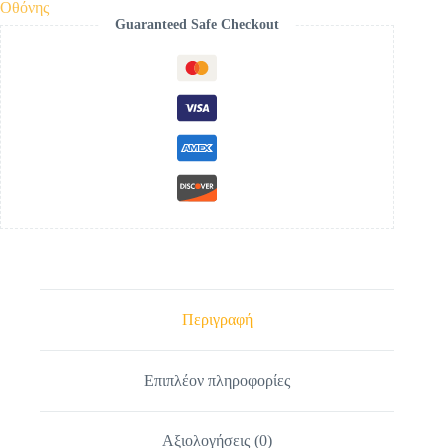
Premium
Οθόνης
Glass
Guaranteed Safe Checkout
Screen
Protector
για
Garmin
Alpha
300
&
Alpha
200
ποσότητα
Περιγραφή
Επιπλέον πληροφορίες
Αξιολογήσεις (0)