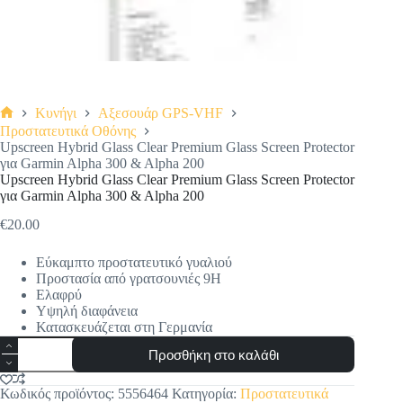
Κυνήγι
Αξεσουάρ GPS-VHF
Αρχική
Προστατευτικά Οθόνης
σελίδα
Upscreen Hybrid Glass Clear Premium Glass Screen Protector
για Garmin Alpha 300 & Alpha 200
Upscreen Hybrid Glass Clear Premium Glass Screen Protector
για Garmin Alpha 300 & Alpha 200
€
20.00
Εύκαμπτο προστατευτικό γυαλιού
Προστασία από γρατσουνιές 9H
Ελαφρύ
Υψηλή διαφάνεια
Κατασκευάζεται στη Γερμανία
Upscreen
Προσθήκη στο καλάθι
Hybrid
Glass
Clear
Κωδικός προϊόντος:
5556464
Κατηγορία:
Προστατευτικά