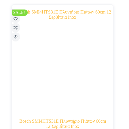
was:
τιμή
€529.00.
είναι:
€499.00.
SALE!
Bosch SMI4HTS31E Πλυντήριο Πιάτων 60cm
12 Σερβίτσια Inox