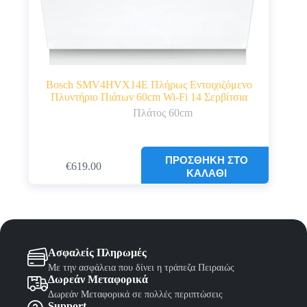
Bosch SMV4HVX14E Πλήρως Εντοιχιζόμενο
Πλυντήριο Πιάτων 60cm Wi-Fi 14 Σερβίτσια
Πλάτος 60cm
ΠΡΟΣΘΉΚΗ ΣΤΟ
€
619.00
Original
Η
ΚΑΛΆΘΙ
price
τρέχουσα
was:
τιμή
€649.00.
είναι:
€619.00.
Ασφαλείς Πληρωμές
Με την ασφάλεια που δίνει η τράπεζα Πειραιώς
Δωρεάν Μεταφορικά
Δωρεάν Μεταφορικά σε πολλές περιπτώσεις
Support