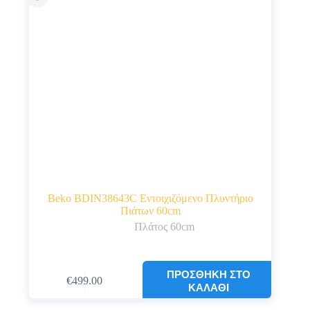
Beko BDIN38643C Εντοιχιζόμενο Πλυντήριο
Πιάτων 60cm
Πλάτος 60cm
ΠΡΟΣΘΉΚΗ ΣΤΟ
€
499.00
Original
Η
ΚΑΛΆΘΙ
price
τρέχουσα