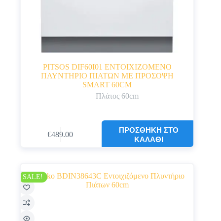
PITSOS DIF60I01 ΕΝΤΟΙΧΙΖΟΜΕΝΟ
ΠΛΥΝΤΗΡΙΟ ΠΙΑΤΩΝ ΜΕ ΠΡΟΣΟΨΗ
SMART 60CM
Πλάτος 60cm
ΠΡΟΣΘΉΚΗ ΣΤΟ
€
489.00
Original
Η
ΚΑΛΆΘΙ
price
τρέχουσα
was:
τιμή
€519.00.
είναι:
€489.00.
SALE!